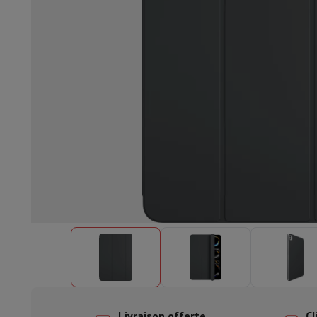
Lave-vaisselle encastrable
Lave-vaisselle full intégré
Lave-v
Refroidir et congéler
Combi frigo-congélateur encastrable
Co
Fours
Four multifonctionnel encastrable
Four à vapeur
Four 
Tables de cuisson
Toutes les plaques de cuisson
Table de cuis
Hottes
Toutes les hottes
Hotte décorative
Hotte sous-encas
Micro-ondes encastrable
Micro-ondes encastrable
Micro-onde
Lave-linges encastrables
Lave-linge encastrable
Autres appareils encastrables
Machine à café & espresso enc
Cuisine & Art de la table
Robot de cuisine & mixeur
Mixeur
Soupmaker
Blender
Robot de
Petit déjeuner
Machine à pain
Grille-pain
Juicers
Cuit oeufs
Yaou
Snacks
Friteuse
Airfryer
Machine à croque-monsieur
Gaufrier
Ac
Desserts
Chocolatière
Sorbetière & glacière
Crêpière
Jardin d'intérieur
Click & Grow
Plantes aromatiques & accesso
Café & thé
Machine à café
Machine à expresso
Machine à exp
Boisson
Machine à boisson pétillante
Tireuse à bière
Carafe fi
Appareils de cuisine
Déshydrateurs
Machine à pâtes
Mijoteuse
Fun cooking
Barbecues
Appareils Gourmet
Raclette
Fondue
Pl
À Table
Art de la table
Décoration de table
Livraison offerte
Cl