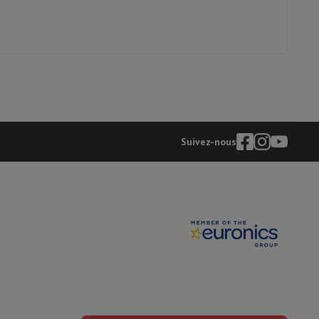
is de souris
Hubs
Autres
oise Cancelling
Écouteurs de Sport
Casques et écouteurs bluetoot
Suivez-nous