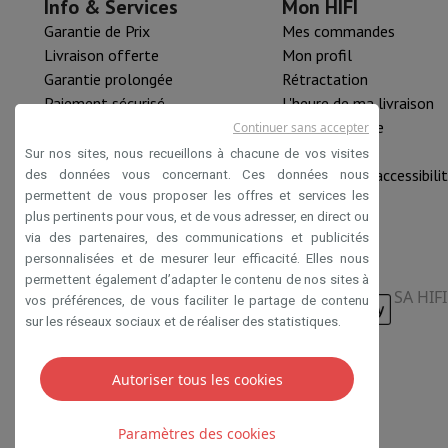
Info & Services
Mon HIFI
Accessoires
Carte Mémoire
Câbles
Accessoires Action Cam
Sta
Garantie de Prix
Mes commandes
Sacs de Protection & Transport
Pour Appareils Photo
Livraison offerte
Mon profil
Sport, Gaming & Domotique
Garantie prolongée
Rétractation
Home & Domotica
Smart Home
Sécurité & Protection
Caméra
Paiement sécurisé
L'heure de ma livraison
Montres connectées
Smartwatch
Apple Watch
Samsung Gala
HIFI B2B
Pièce détachée
Continuer sans accepter
Mobilité électrique
Toute la mobilité électrique
Trottinette é
Mastercard™ HIFI international
Nouveautés
Sur nos sites, nous recueillons à chacune de vos visites
Smart Toys
Casque de réalité virtuelle
Drone
Drones DJI
Rachat HIFI
Déclaration d'accessibili
des données vous concernant. Ces données nous
Gaming Console
Consoles de Jeu
Consoles reconditionnées
Co
permettent de vous proposer les offres et services les
Accessoires de Sport
Écouteurs de Sport
plus pertinents pour vous, et de vous adresser, en direct ou
Batterie & Électricité
Batteries
Chargeur pour batteries
Prise
via des partenaires, des communications et publicités
Info & Conseils
personnalisées et de mesurer leur efficacité. Elles nous
permettent également d’adapter le contenu de nos sites à
Pourquoi choisir HiFi
SA HIF
vos préférences, de vous faciliter le partage de contenu
Livraison offerte
10 points de vente
Satisfait ou remboursé
P
sur les réseaux sociaux et de réaliser des statistiques.
Nos services
Livraison offerte
Retrait en magasin
Installation
Service client
Réparation de votre appareil
Vérifiez votre heur
Foire aux questions
Autoriser tous les cookies
Puis-je acheter à crédit avec la Masterca
Conditions de vente
Privacy
Disclaimer
Cookies
Paramètres des cookies