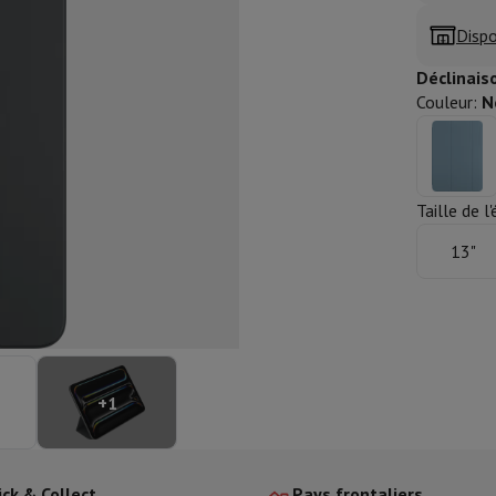
aisselle semi-intégrable
Lave-vaisselle 45 cm
Dispo
ngélateur encastrable
Cave à vin encastrable
Réfrigérateur encastra
XL (90cm)
Déclinais
son à induction
Table de cuisson vitrocéramique
Table de cuisson mod
Couleur
:
N
trable
Hotte télescopique
Hotte îlot
Hotte groupe aspirant
Hotte p
s combiné encastrable
astrable
Tiroir chauffant
Taille de l
13"
 cuisine
Hachoir
KitchenAid
Smeg
Robot multifonctions
rtière
cessoires snacks
ires
resso De'Longhi
Machine à capsules & dosettes
Nespresso
Dolce Gu
+
1
ltrante
Cuiseur vapeur
Trancheuse
Balance de cuisine
Ensacheur sous-vide
Co
ancha
Grillade
Wok électrique
ick & Collect
Pays frontaliers