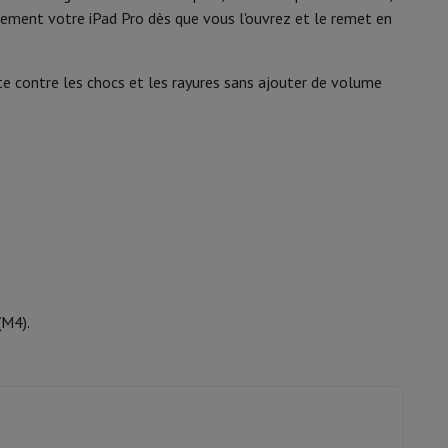
y Flip7 & Fold7
uement votre iPad Pro dès que vous l'ouvrez et le remet en
te contre les chocs et les rayures sans ajouter de volume
k
Apple MacBook Pro
Apple MacBook Air
Laptops reconditionnés
(M4).
pis de souris gaming
mobiles
Papier Photo & Imprimante
Cartouche d'encre & Toner