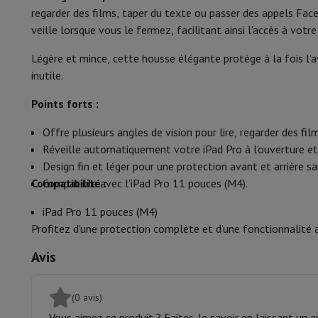
Position étui
Smartphones
Tous les smartphones
Apple iPhone
iPhone 17
i
regarder des films, taper du texte ou passer des appels Fa
Smartphones reconditionnés
Smartphones reconditionnés
iPh
veille lorsque vous le fermez, facilitant ainsi l'accès à votr
Verrouillage de l’écran
Montres connectées
Smartwatch
Apple Watch
Samsung Gala
Protection
Housse iPhone
Housse Samsung
Housse Universel
Légère et mince, cette housse élégante protège à la fois l'a
Avec clavier
Recharger
Powerbank
Chargeur
Chargeurs de voiture
Chargeurs
inutile.
Accessoires Téléphonie
Carte Mémoire
Câble
Support Voiture
D
Points forts :
Terminaux de paiement
SumUp
GSM
Tous les GSM
GSM Emporia
GSM Nokia
Offre plusieurs angles de vision pour lire, regarder des f
Téléphonie fixe
Tous les Téléphones Fixes
Téléphones Gigase
Réveille automatiquement votre iPad Pro à l’ouverture et 
Système de navigation
Navigation Voiture
Avertisseur de rad
Design fin et léger pour une protection avant et arrière
Divers
Talkie Walkie
Imprimantes photo mobiles
Compatibilité :
Compatible avec l'iPad Pro 11 pouces (M4).
Ordinateur & Tablette
Ordinateur Portable
Ordinateur Portable
Ordinateur ultra-po
iPad Pro 11 pouces (M4)
Ordinateur de Bureau
Ordinateur de Bureau
Ordinateur Tout-
Profitez d'une protection complète et d'une fonctionnalité 
PC Gaming
L'Espace Gaming
Ordinateur Portable Gaming
PC G
Avis
Tablette & E-Reader
Tablette
E-Reader
Apple iPad
Samsung G
Imprimante & Scanner
Imprimantes
HP Instant Ink
Imprimante
Réseau
FRITZ!
Caméras de surveillance
(0 avis)
Périphérique
Écran PC
Clavier
Souris
Casques PC
Projecteur
Web
Vous aimez ce produit ? Faites-le savoir en laissant un av