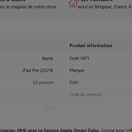
ns le magasin de votre choix
aussi en Belgique, France 
tres de cuisson
cher & Couper
Cuillères de cuisine
Mélanger & Mesurer
Moulins de cu
Produit information
Apple
Code HIFI
iPad Pro (2024)
Marque
à dents
11 pouces
EAN
 soufflante
Dyson Airwrap
Dyson Corrale
Dyson Supersonic
Code du vendeur
ondeuse à barbe
Tondeuse nez-oreilles
Têtes de rasage
Noir
épaules
Massage de corps
Thermomètre
Couverture chauffante
1 pouces (M4) avec la housse Apple Smart Folio.
Conçue pour offr