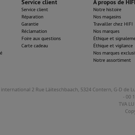
Service client
À propos de HIF
tifs & Tripods
Cadre photo digital et album
Service client
Notre histoire
Réparation
Nos magasins
Garantie
Travailler chez HIFI
s de surveillance
Station Météo
Réclamation
Nos marques
xy Watch
Garmin
Activity Tracker
Foire aux questions
Éthique et signalem
lectrique
Vélo électrique
Carte cadeau
Éthique et vigilance
té
Nos marques exclusi
ntrôleur
Jeux
Chaises gaming
Notre assortiment
s de courant
Prises de voyage
Énergie Solaire
I international 2 Rue Läiteschbaach, 5324 Contern, G-D de
ayer en toute sécurité
- 00 
 gros électro
Installation encastrable
Installation TV
B2B
Carte cad
TVA LU
e de livraison
Copy
rd HIFI international?
Quand ma commande sera-t-elle livrée?
C'est