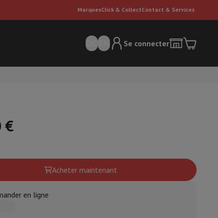
Marques
Click & Collect
Contact & Services
DE
EN
Se connecter
 €
ateurs Dyson
Accessoires
Nettoyeur de sol
Acheter maintenant
'entretien
Poubelle
ander en ligne
ment de l'air