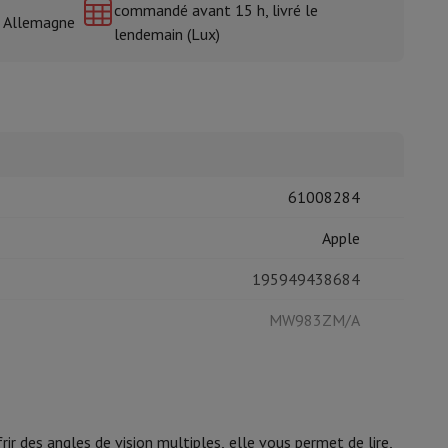
commandé avant 15 h, livré le
& Allemagne
lendemain (Lux)
isine et à épices
61008284
Apple
195949438684
MW983ZM/A
ir des angles de vision multiples, elle vous permet de lire,