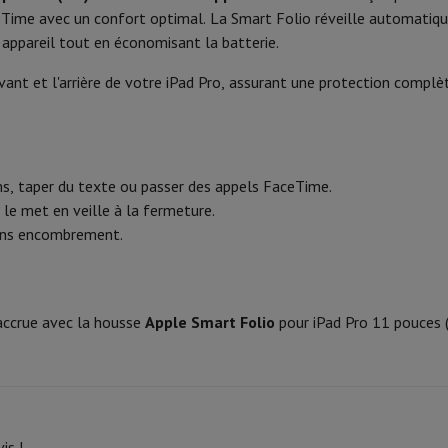
Phone Air
Smartphones Samsung
Samsung Galaxy S25
Samsung Galax
ceTime avec un confort optimal. La Smart Folio réveille automatiq
one reconditionnés
Samsung reconditionnés
e appareil tout en économisant la batterie.
xy Watch
Garmin
Activity Tracker
le
Protection d'écran iPhone
Protection d'écran Samsung
vant et l'arrière de votre iPad Pro, assurant une protection complè
 Apple
ivers
Kit mains libre
ilms, taper du texte ou passer des appels FaceTime.
t
le met en veille à la fermeture.
ar Coyote
Navigation Vélo
 sans encombrement.
rtable
Ordinateur 2-en-1
Ordinateur Portable Gaming
Apple MacBoo
en-Un
Apple iMac
PC Gamer
accrue avec la housse
Apple Smart Folio
pour iPad Pro 11 pouces 
amer
PC RTX 50 Series
Ecran gaming
Souris gaming
Chaises gaming
Ta
alaxy Tab
Tablettes reconditionnées
s jet d'encre
Imprimantes laser
Epson EcoTank
Imprimantes photo 
cam
Enceintes PC
is !