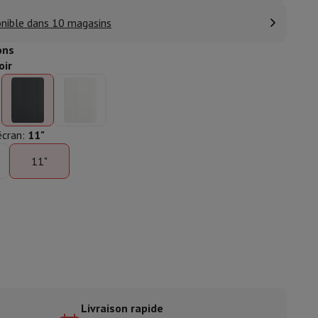
nible dans 10 magasins
ble
ons
ulaire
oir
lan de travail
Accessoires hottes
'écran
:
11"
11"
sto
Senseo
Cafetières
Machine à thé
Bouilloire
uteau électrique
Livraison rapide