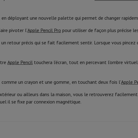
Blanc
EAN
Phone Air
Smartphones Samsung
Samsung Galaxy S25
Samsung Galax
one reconditionnés
Samsung reconditionnés
Code du vendeur
xy Watch
Garmin
Activity Tracker
 en déployant une nouvelle palette qui permet de changer rapidement
le
Protection d'écran iPhone
Protection d'écran Samsung
ire pivoter l’
Apple Pencil Pro
pour utiliser de façon plus précise le
 Apple
ivers
Kit mains libre
un retour précis qui se fait facilement sentir. Lorsque vous pincez
t
otre
Apple Pencil
touchera l’écran, tout en percevant l’ombre virtuell
ar Coyote
Navigation Vélo
re, comme un crayon et une gomme, en touchant deux fois l’
Apple Pe
rtable
Ordinateur 2-en-1
Ordinateur Portable Gaming
Apple MacBoo
extérieur ou ailleurs dans la maison, vous le retrouverez facilement
en-Un
Apple iMac
PC Gamer
uquel il se fixe par connexion magnétique.
amer
PC RTX 50 Series
Ecran gaming
Souris gaming
Chaises gaming
Ta
alaxy Tab
Tablettes reconditionnées
s jet d'encre
Imprimantes laser
Epson EcoTank
Imprimantes photo 
cam
Enceintes PC