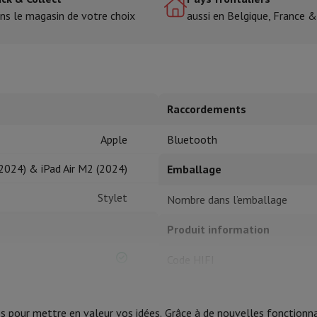
ns le magasin de votre choix
aussi en Belgique, France 
tres de cuisson
cher & Couper
Cuillères de cuisine
Mélanger & Mesurer
Moulins de cu
Raccordements
Apple
Bluetooth
2024) & iPad Air M2 (2024)
Emballage
à dents
Stylet
Nombre dans l’emballage
 soufflante
Dyson Airwrap
Dyson Corrale
Dyson Supersonic
Produit information
ondeuse à barbe
Tondeuse nez-oreilles
Têtes de rasage
Code HIFI
épaules
Massage de corps
Thermomètre
Couverture chauffante
Marque
es pour mettre en valeur vos idées. Grâce à de
nouvelles fonctionn