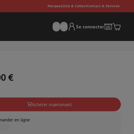
Marques
Click & Collect
Contact & Services
DE
EN
Se connecter
00 €
ateurs Dyson
Accessoires
Nettoyeur de sol
Acheter maintenant
'entretien
Poubelle
ander en ligne
ment de l'air