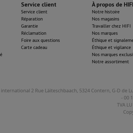
Service client
À propos de HIF
tifs & Tripods
Cadre photo digital et album
Service client
Notre histoire
Réparation
Nos magasins
Garantie
Travailler chez HIFI
s de surveillance
Station Météo
Réclamation
Nos marques
xy Watch
Garmin
Activity Tracker
Foire aux questions
Éthique et signalem
lectrique
Vélo électrique
Carte cadeau
Éthique et vigilance
té
Nos marques exclusi
ntrôleur
Jeux
Chaises gaming
Notre assortiment
s de courant
Prises de voyage
Énergie Solaire
I international 2 Rue Läiteschbaach, 5324 Contern, G-D de
ayer en toute sécurité
- 00 
 gros électro
Installation encastrable
Installation TV
B2B
Carte cad
TVA LU
e de livraison
Copy
rd HIFI international?
Quand ma commande sera-t-elle livrée?
C'est