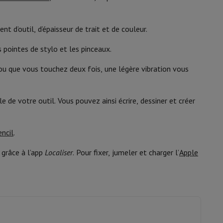
195949573125
y Flip7 & Fold7
MX2D3ZM/A
 d’outil, d’épaisseur de trait et de couleur.
s pointes de stylo et les pinceaux.
 ou que vous touchez deux fois, une légère vibration vous
e de votre outil. Vous pouvez ainsi écrire, dessiner et créer
ncil
.
k
Apple MacBook Pro
Apple MacBook Air
Laptops reconditionnés
 grâce à l’app
Localiser
. Pour fixer, jumeler et charger l’
Apple
pis de souris gaming
mobiles
Papier Photo & Imprimante
Cartouche d'encre & Toner