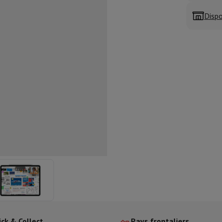
aisselle semi-intégrable
Lave-vaisselle 45 cm
Dispo
ngélateur encastrable
Cave à vin encastrable
Réfrigérateur encastra
XL (90cm)
son à induction
Table de cuisson vitrocéramique
Table de cuisson mod
trable
Hotte télescopique
Hotte îlot
Hotte groupe aspirant
Hotte p
s combiné encastrable
astrable
Tiroir chauffant
 cuisine
Hachoir
KitchenAid
Smeg
Robot multifonctions
rtière
cessoires snacks
ires
resso De'Longhi
Machine à capsules & dosettes
Nespresso
Dolce Gu
ltrante
Cuiseur vapeur
Trancheuse
Balance de cuisine
Ensacheur sous-vide
Co
ancha
Grillade
Wok électrique
ick & Collect
Pays frontaliers