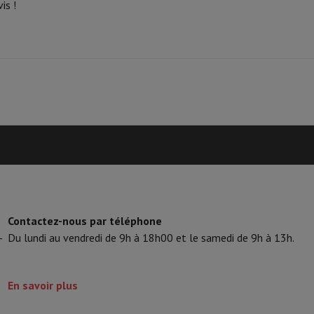
is !
 Mémoire
Clé USB
Lecteur optique
Chargeur
Accessoires Apple
Stylo Stylus
Câbles
Écran de Projection
Tap
V Philips
TV TCL
QLED TV
OLED TV
QNED TV
VD & Blu-ray
Projecteur
nte Bluetooth
Enceinte Party
irPods
Écouteurs
Casques
Ecouteurs sans fil
Casque Sans Fil
Casques N
 Bluetooth
iPod & Lecteurs MP3
D
Radios
Réveil
Barre de Son
Supports Enceinte
Supports Projecteur
es TV
Dictaphone
Écran de Projection
Contactez-nous par téléphone
o hybride
Appareil Photo High Zoom
-
Du lundi au vendredi de 9h à 18h00 et le samedi de 9h à 13h.
y
oto instax
En savoir plus