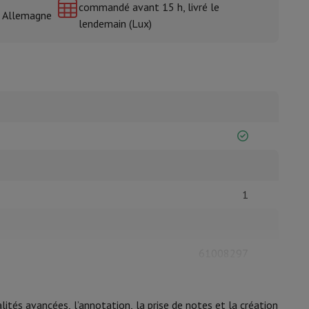
commandé avant 15 h, livré le
& Allemagne
lendemain (Lux)
isine et à épices
1
61008297
Apple
alités avancées
, l’annotation, la prise de notes et la création