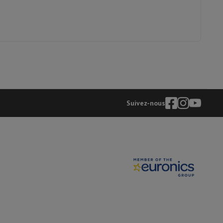
is de souris
Hubs
Autres
oise Cancelling
Écouteurs de Sport
Casques et écouteurs bluetoot
Suivez-nous