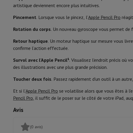
Couleur
Smartphones
Tous les smartphones
Apple iPhone
iPhone 17
i
artistique deviennent encore plus intuitives.
Smartphones reconditionnés
Smartphones reconditionnés
iPh
Montres connectées
Smartwatch
Apple Watch
Samsung Gala
Pincement
. Lorsque vous le pincez, l’
Apple Pencil Pro
réagit
Protection
Housse iPhone
Housse Samsung
Housse Universel
Rotation du corps
. Un nouveau gyroscope vous permet de fa
Recharger
Powerbank
Chargeur
Chargeurs de voiture
Chargeurs
Accessoires Téléphonie
Carte Mémoire
Câble
Support Voiture
D
Retour haptique
. Un moteur haptique sur mesure vous livre 
Terminaux de paiement
SumUp
confirme l’action effectuée.
GSM
Tous les GSM
GSM Emporia
GSM Nokia
Téléphonie fixe
Tous les Téléphones Fixes
Téléphones Gigase
Survol avec l’Apple Pencil¹
. Visualisez l’endroit précis où v
Système de navigation
Navigation Voiture
Avertisseur de rad
des illustrations avec une plus grande précision.
Divers
Talkie Walkie
Imprimantes photo mobiles
Toucher deux fois
. Passez rapidement d’un outil à un aut
Ordinateur & Tablette
Ordinateur Portable
Ordinateur Portable
Ordinateur ultra-po
Et si l’
Apple Pencil Pro
se volatilise alors que vous êtes à l’
Ordinateur de Bureau
Ordinateur de Bureau
Ordinateur Tout-
Pencil Pro
, il suffit de le poser sur le côté de votre iPad, a
PC Gaming
L'Espace Gaming
Ordinateur Portable Gaming
PC G
Tablette & E-Reader
Tablette
E-Reader
Apple iPad
Samsung G
Avis
Imprimante & Scanner
Imprimantes
HP Instant Ink
Imprimante
Réseau
FRITZ!
Caméras de surveillance
(0 avis)
Périphérique
Écran PC
Clavier
Souris
Casques PC
Projecteur
Web