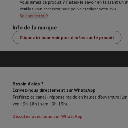
Vous aimez ce produit ? Faites-le savoir en laissant un av
Mémoire & Stockage
Disque dur
Solid State Drive (SSD)
Carte
Veuillez vous connecter pour pouvoir rédiger votre avis.
Logiciel
Système d'exploitation (OS)
Autres
Se connecter
Accessoires
Housses, sacs & sacoches
Protections Tablettes
Télévision & Audio
Info de la marque
Télévision
Toutes les télévisions
TV Samsung
TV LG
TV Sony
T
Cliquez ici pour voir plus d'infos sur le produit
Appareils périphériques
Home Cinema
Barre de Son
Lecteur D
Enceintes
Enceintes sans fil
Enceinte Hi-Fi
Enceinte WiFi
Encei
Casques & Écouteurs
Tous les écouteurs et casques
Apple A
En route
Lecteur DVD Portable
Lecteur CD Portable
Enceinte
Audio domestique
Chaîne Hifi
Amplificateur
Platine
Lecteur C
Supports
Tous les Supports
Mobilier TV
Supports TV
Supports 
Accessoires
Câbles audio & vidéo
Accessoires audio
Accessoir
Besoin d’aide ?
Photo & Vidéo
Écrivez-nous directement sur WhatsApp
Appareil photo numérique
Appareil photo reflex
Appareil phot
Préférez ce canal - réponse rapide en heures d'ouverture (lun
Marques Populaires
Appareil Photo Nikon
Appareil Photo Son
ven : 9h-18h | sam : 9h-13h)
Appareils Photo Instantanés
Appareil Photo instax
Papier ph
GoPro
Cameras GoPro
Accessoires GoPro
Discutez avec nous sur WhatsApp
Vidéo
Action Cam
Caméscope
Accessoires pour Reflex
Objectif