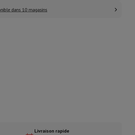
nible dans 10 magasins
ble
ulaire
lan de travail
Accessoires hottes
sto
Senseo
Cafetières
Machine à thé
Bouilloire
uteau électrique
Livraison rapide