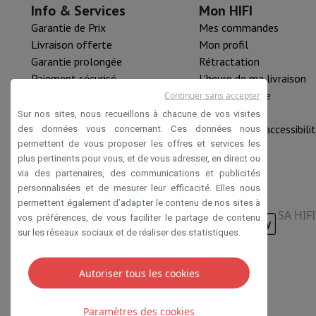
Info & Services
Mon HIFI
Accessoires
Carte Mémoire
Câbles
Accessoires Action Cam
Sta
Garantie de Prix
Mes commandes
Sacs de Protection & Transport
Pour Appareils Photo
Livraison offerte
Mon profil
Sport, Gaming & Domotique
Garantie prolongée
Rétractation
Home & Domotica
Smart Home
Sécurité & Protection
Caméra
Paiement sécurisé
L'heure de ma livraison
Montres connectées
Smartwatch
Apple Watch
Samsung Gala
HIFI B2B
Pièce détachée
Continuer sans accepter
Mobilité électrique
Toute la mobilité électrique
Trottinette é
Mastercard™ HIFI international
Nouveautés
Smart Toys
Casque de réalité virtuelle
Drone
Drones DJI
Sur nos sites, nous recueillons à chacune de vos visites
Rachat HIFI
Déclaration d'accessibili
des données vous concernant. Ces données nous
Gaming Console
Consoles de Jeu
Consoles reconditionnées
Co
permettent de vous proposer les offres et services les
Accessoires de Sport
Écouteurs de Sport
plus pertinents pour vous, et de vous adresser, en direct ou
Batterie & Électricité
Batteries
Chargeur pour batteries
Prise
via des partenaires, des communications et publicités
Info & Conseils
personnalisées et de mesurer leur efficacité. Elles nous
Pourquoi choisir HiFi
permettent également d’adapter le contenu de nos sites à
SA HIF
Livraison offerte
10 points de vente
Satisfait ou remboursé
P
vos préférences, de vous faciliter le partage de contenu
Nos services
Livraison offerte
Retrait en magasin
Installation
sur les réseaux sociaux et de réaliser des statistiques.
Service client
Réparation de votre appareil
Vérifiez votre heur
Foire aux questions
Puis-je acheter à crédit avec la Masterca
Autoriser tous les cookies
Conditions de vente
Privacy
Disclaimer
Cookies
Paramètres des cookies