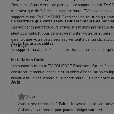
Smartphones
Tous les smartphones
Apple iPhone
iPhone 17
i
Design et sécurité vont de pair avec ce support mural TV C
Smartphones reconditionnés
Smartphones reconditionnés
iPh
Poids maximal
mur n'est que de 2,2 cm. Le support mural TV convient aux té
Montres connectées
Smartwatch
Apple Watch
Samsung Gala
support mural TV COMFORT Fixed est une solution qui vous 
Protection
Housse iPhone
Housse Samsung
Housse Universel
40", 43", 48", 49
La certitude que votre téléviseur sera monté de maniè
Compatible avec (pouce tv)
Recharger
Powerbank
Chargeur
Chargeurs de voiture
Chargeurs
Les accidents peut toujours arriver. Il est donc préférable 
Accessoires Téléphonie
Carte Mémoire
Câble
Support Voiture
D
idéal pour cela. Il vous permet de monter votre téléviseur 
Terminaux de paiement
SumUp
garantit que votre téléviseur est verrouillé par un clic audi
Accès facile aux câbles
GSM
Tous les GSM
GSM Emporia
GSM Nokia
montage.
Le support mural possède une position de maintenance spécia
Téléphonie fixe
Tous les Téléphones Fixes
Téléphones Gigase
Système de navigation
Navigation Voiture
Avertisseur de rad
Installation facile
Divers
Talkie Walkie
Imprimantes photo mobiles
Les supports muraux TV COMFORT Fixed sont faciles à install
Ordinateur & Tablette
consulter le manuel détaillé et la vidéo d'installation en li
Ordinateur Portable
Ordinateur Portable
Ordinateur ultra-po
niveau à bulle est intégré au support mural. Et avec notre ap
Ordinateur de Bureau
Ordinateur de Bureau
Ordinateur Tout-
Avis
PC Gaming
L'Espace Gaming
Ordinateur Portable Gaming
PC G
Tablette & E-Reader
Tablette
E-Reader
Apple iPad
Samsung G
(0 avis)
Imprimante & Scanner
Imprimantes
HP Instant Ink
Imprimante
Vous aimez ce produit ? Faites-le savoir en laissant un av
Réseau
FRITZ!
Caméras de surveillance
Veuillez vous connecter pour pouvoir rédiger votre avis.
Périphérique
Écran PC
Clavier
Souris
Casques PC
Projecteur
Web