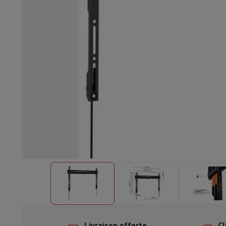
Lave-vaisselle encastrable
Lave-vaisselle full intégré
Lave-v
Refroidir et congéler
Combi frigo-congélateur encastrable
Co
Fours
Four multifonctionnel encastrable
Four à vapeur
Four 
Tables de cuisson
Toutes les plaques de cuisson
Table de cuis
Hottes
Toutes les hottes
Hotte décorative
Hotte sous-encas
Micro-ondes encastrable
Micro-ondes encastrable
Micro-onde
Lave-linges encastrables
Lave-linge encastrable
Autres appareils encastrables
Machine à café & espresso enc
Cuisine & Art de la table
Robot de cuisine & mixeur
Mixeur
Soupmaker
Blender
Robot de
Petit déjeuner
Machine à pain
Grille-pain
Juicers
Cuit oeufs
Yaou
Snacks
Friteuse
Airfryer
Machine à croque-monsieur
Gaufrier
Ac
Desserts
Chocolatière
Sorbetière & glacière
Crêpière
Jardin d'intérieur
Click & Grow
Plantes aromatiques & accesso
Café & thé
Machine à café
Machine à expresso
Machine à exp
Boisson
Machine à boisson pétillante
Tireuse à bière
Carafe fi
Appareils de cuisine
Déshydrateurs
Machine à pâtes
Mijoteuse
Fun cooking
Barbecues
Appareils Gourmet
Raclette
Fondue
Pl
À Table
Art de la table
Décoration de table
Livraison offerte
Cl