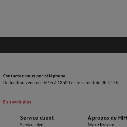
 Mémoire
Clé USB
Lecteur optique
Chargeur
Accessoires Apple
Stylo Stylus
Câbles
Écran de Projection
Tap
V Philips
TV TCL
QLED TV
OLED TV
QNED TV
VD & Blu-ray
Projecteur
nte Bluetooth
Enceinte Party
irPods
Écouteurs
Casques
Ecouteurs sans fil
Casque Sans Fil
Casques N
 Bluetooth
iPod & Lecteurs MP3
D
Radios
Réveil
Barre de Son
Supports Enceinte
Supports Projecteur
Contactez-nous par téléphone
es TV
Dictaphone
Écran de Projection
-
Du lundi au vendredi de 9h à 18h00 et le samedi de 9h à 13h.
o hybride
Appareil Photo High Zoom
y
En savoir plus
oto instax
Service client
À propos de HIF
Service client
Notre histoire