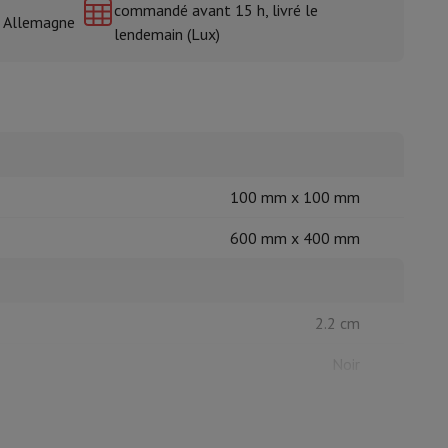
commandé avant 15 h, livré le
& Allemagne
lendemain (Lux)
isine et à épices
100 mm x 100 mm
600 mm x 400 mm
2.2 cm
Noir