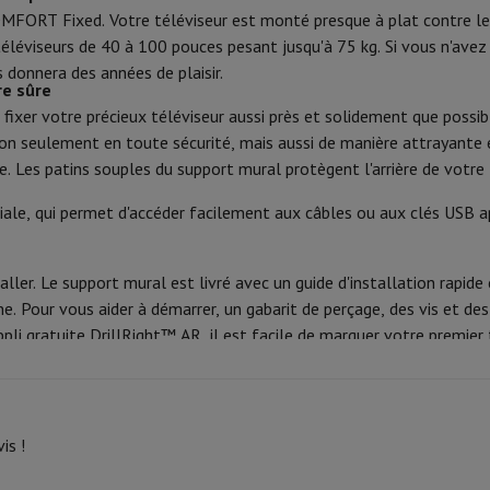
Code HIFI
Phone Air
Smartphones Samsung
Samsung Galaxy S25
Samsung Galax
OMFORT Fixed. Votre téléviseur est monté presque à plat contre le 
one reconditionnés
Samsung reconditionnés
75 kg
léviseurs de 40 à 100 pouces pesant jusqu'à 75 kg. Si vous n'avez p
Marque
xy Watch
Garmin
Activity Tracker
donnera des années de plaisir.
le
Protection d'écran iPhone
Protection d'écran Samsung
", 50", 55", 58", 60", 65", 70",
re sûre
EAN
 Apple
75", 77", 82", 85", 88"
de fixer votre précieux téléviseur aussi près et solidement que po
ivers
Kit mains libre
Code du vendeur
non seulement en toute sécurité, mais aussi de manière attrayante 
ble. Les patins souples du support mural protègent l'arrière de votr
le, qui permet d'accéder facilement aux câbles ou aux clés USB apr
t
ar Coyote
Navigation Vélo
er. Le support mural est livré avec un guide d'installation rapide
gne. Pour vous aider à démarrer, un gabarit de perçage, des vis et 
rtable
Ordinateur 2-en-1
Ordinateur Portable Gaming
Apple MacBoo
pli gratuite DrillRight™ AR, il est facile de marquer votre premier
en-Un
Apple iMac
PC Gamer
amer
PC RTX 50 Series
Ecran gaming
Souris gaming
Chaises gaming
Ta
alaxy Tab
Tablettes reconditionnées
s jet d'encre
Imprimantes laser
Epson EcoTank
Imprimantes photo 
is !
cam
Enceintes PC