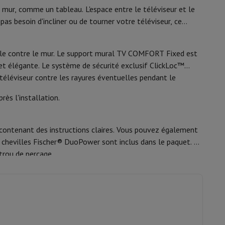
62008086
y Flip7 & Fold7
mur, comme un tableau. L'espace entre le téléviseur et le
as besoin d'incliner ou de tourner votre téléviseur, ce
Vogels
8712285347825
ssible contre le mur. Le support mural TV COMFORT Fixed est
TVM3605
et élégante. Le système de sécurité exclusif ClickLoc™
e téléviseur contre les rayures éventuelles pendant le
ès l'installation.
 contenant des instructions claires. Vous pouvez également
des chevilles Fischer® DuoPower sont inclus dans le paquet. Un
k
Apple MacBook Pro
Apple MacBook Air
Laptops reconditionnés
 trou de perçage.
pis de souris gaming
mobiles
Papier Photo & Imprimante
Cartouche d'encre & Toner