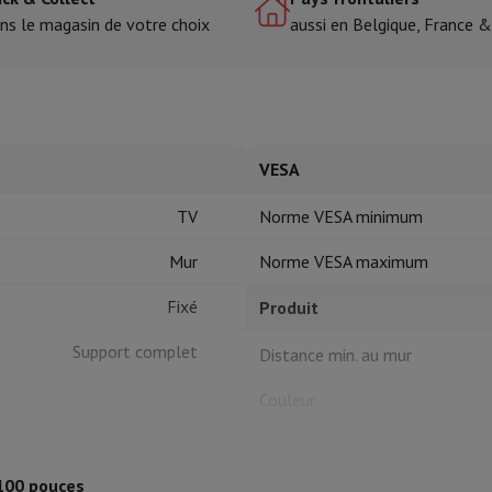
ns le magasin de votre choix
aussi en Belgique, France 
tres de cuisson
cher & Couper
Cuillères de cuisine
Mélanger & Mesurer
Moulins de cu
VESA
TV
Norme VESA minimum
Mur
Norme VESA maximum
à dents
Fixé
Produit
 soufflante
Dyson Airwrap
Dyson Corrale
Dyson Supersonic
Support complet
Distance min. au mur
ondeuse à barbe
Tondeuse nez-oreilles
Têtes de rasage
Couleur
épaules
Massage de corps
Thermomètre
Couverture chauffante
40 pouces
Produit information
 100 pouces
100 pouces