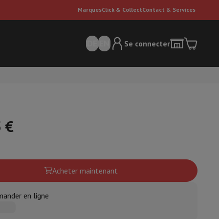
Marques
Click & Collect
Contact & Services
DE
EN
Se connecter
 €
ateurs Dyson
Accessoires
Nettoyeur de sol
Acheter maintenant
'entretien
Poubelle
ander en ligne
ment de l'air