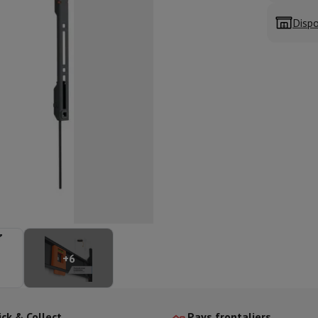
aisselle semi-intégrable
Lave-vaisselle 45 cm
Dispo
ngélateur encastrable
Cave à vin encastrable
Réfrigérateur encastra
XL (90cm)
son à induction
Table de cuisson vitrocéramique
Table de cuisson mod
trable
Hotte télescopique
Hotte îlot
Hotte groupe aspirant
Hotte p
s combiné encastrable
astrable
Tiroir chauffant
 cuisine
Hachoir
KitchenAid
Smeg
Robot multifonctions
rtière
cessoires snacks
ires
resso De'Longhi
Machine à capsules & dosettes
Nespresso
Dolce Gu
+
6
ltrante
Cuiseur vapeur
Trancheuse
Balance de cuisine
Ensacheur sous-vide
Co
ancha
Grillade
Wok électrique
ick & Collect
Pays frontaliers