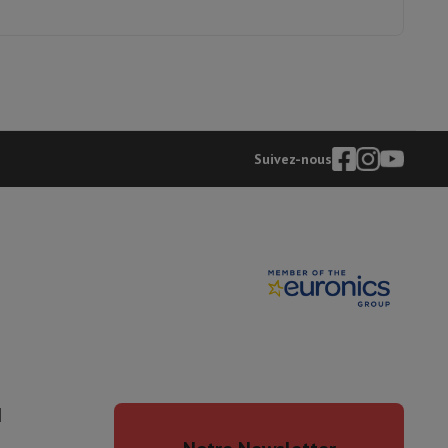
is de souris
Hubs
Autres
Suivez-nous
oise Cancelling
Écouteurs de Sport
Casques et écouteurs bluetoot
I