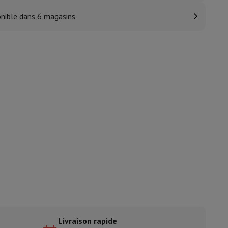
nible dans 6 magasins
ble
ulaire
lan de travail
Accessoires hottes
sto
Senseo
Cafetières
Machine à thé
Bouilloire
uteau électrique
Livraison rapide