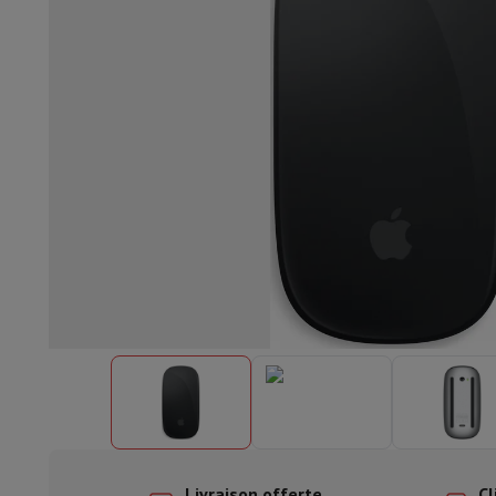
Lave-vaisselle encastrable
Lave-vaisselle full intégré
Lave-v
Refroidir et congéler
Combi frigo-congélateur encastrable
Co
Fours
Four multifonctionnel encastrable
Four à vapeur
Four 
Tables de cuisson
Toutes les plaques de cuisson
Table de cuis
Hottes
Toutes les hottes
Hotte décorative
Hotte sous-encas
Micro-ondes encastrable
Micro-ondes encastrable
Micro-onde
Lave-linges encastrables
Lave-linge encastrable
Autres appareils encastrables
Machine à café & espresso enc
Cuisine & Art de la table
Robot de cuisine & mixeur
Mixeur
Soupmaker
Blender
Robot de
Petit déjeuner
Machine à pain
Grille-pain
Juicers
Cuit oeufs
Yaou
Snacks
Friteuse
Airfryer
Machine à croque-monsieur
Gaufrier
Ac
Desserts
Chocolatière
Sorbetière & glacière
Crêpière
Jardin d'intérieur
Click & Grow
Plantes aromatiques & accesso
Café & thé
Machine à café
Machine à expresso
Machine à exp
Boisson
Machine à boisson pétillante
Tireuse à bière
Carafe fi
Appareils de cuisine
Déshydrateurs
Machine à pâtes
Mijoteuse
Fun cooking
Barbecues
Appareils Gourmet
Raclette
Fondue
Pl
À Table
Art de la table
Décoration de table
Livraison offerte
Cl