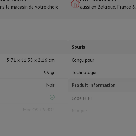
ns le magasin de votre choix
aussi en Belgique, France 
tres de cuisson
cher & Couper
Cuillères de cuisine
Mélanger & Mesurer
Moulins de cu
Souris
5,71 x 11,35 x 2,16 cm
Conçu pour
99 gr
Technologie
à dents
Noir
Produit information
 soufflante
Dyson Airwrap
Dyson Corrale
Dyson Supersonic
Code HIFI
ondeuse à barbe
Tondeuse nez-oreilles
Têtes de rasage
Mac OS, iPadOS
Marque
épaules
Massage de corps
Souris
Thermomètre
Couverture chauffante
EAN
Code du vendeur