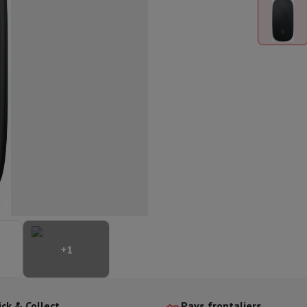
aisselle semi-intégrable
Lave-vaisselle 45 cm
ngélateur encastrable
Cave à vin encastrable
Réfrigérateur encastra
XL (90cm)
son à induction
Table de cuisson vitrocéramique
Table de cuisson mod
trable
Hotte télescopique
Hotte îlot
Hotte groupe aspirant
Hotte p
s combiné encastrable
astrable
Tiroir chauffant
 cuisine
Hachoir
KitchenAid
Smeg
Robot multifonctions
rtière
cessoires snacks
ires
resso De'Longhi
Machine à capsules & dosettes
Nespresso
Dolce Gu
+
1
ltrante
Cuiseur vapeur
Trancheuse
Balance de cuisine
Ensacheur sous-vide
Co
ancha
Grillade
Wok électrique
ick & Collect
Pays frontaliers