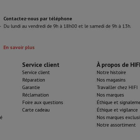
tifs & Tripods
Cadre photo digital et album
Contactez-nous par téléphone
-
Du lundi au vendredi de 9h à 18h00 et le samedi de 9h à 13h.
s de surveillance
Station Météo
xy Watch
Garmin
Activity Tracker
lectrique
Vélo électrique
En savoir plus
ntrôleur
Jeux
Chaises gaming
Service client
À propos de HIF
Service client
Notre histoire
s de courant
Prises de voyage
Énergie Solaire
Réparation
Nos magasins
Garantie
Travailler chez HIFI
Réclamation
Nos marques
ayer en toute sécurité
Foire aux questions
Éthique et signalem
 gros électro
Installation encastrable
Installation TV
B2B
Carte cad
Carte cadeau
Éthique et vigilance
e de livraison
té
Nos marques exclusi
rd HIFI international?
Quand ma commande sera-t-elle livrée?
C'est
Notre assortiment