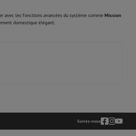
onner avec les fonctions avancées du système comme
Mission
is de souris
Hubs
Autres
onnement domestique élégant.
oise Cancelling
Écouteurs de Sport
Casques et écouteurs bluetoot
Suivez-nous