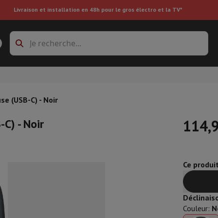
Livraison et installation en 48h pour le gros électro et la TV*
s à laver
Cadres de superposition et socles
boxes
Réfrigérateur encastrable
se (USB-C) - Noir
C) - Noir
114,
re
Ce produi
ai
Aspirateur à main
Aspirateur robot
Aspirateur multifonctions
Aspir
 tondeuse
Nettoyeur à vapeur
Nettoyeur de sols & tapis
Produits d
epasseuse
Planche à repasser
Accessoires
Déclinais
ircooler
Humidificateur
Déshumidificateur
Chauffage d'appoint
Traite
Couleur
:
N