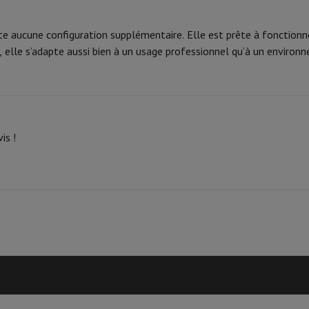
 Mémoire
Clé USB
Lecteur optique
ite aucune configuration supplémentaire. Elle est prête à foncti
Chargeur
Accessoires Apple
Stylo Stylus
Câbles
Écran de Projection
Tap
se, elle s’adapte aussi bien à un usage professionnel qu’à un envir
V Philips
TV TCL
QLED TV
OLED TV
QNED TV
VD & Blu-ray
Projecteur
nte Bluetooth
Enceinte Party
irPods
Écouteurs
Casques
Ecouteurs sans fil
Casque Sans Fil
Casques N
is !
 Bluetooth
iPod & Lecteurs MP3
D
Radios
Réveil
Barre de Son
Supports Enceinte
Supports Projecteur
es TV
Dictaphone
Écran de Projection
o hybride
Appareil Photo High Zoom
y
oto instax