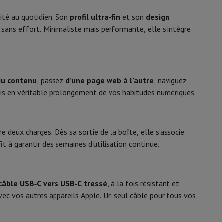
y Flip7 & Fold7
cité au quotidien. Son
profil ultra-fin
et son
design
 sans effort. Minimaliste mais performante, elle s’intègre
 du contenu
, passez
d’une page web à l’autre
, naviguez
ris en véritable prolongement de vos habitudes numériques.
e deux charges. Dès sa sortie de la boîte, elle s’associe
it à garantir des semaines d'utilisation continue.
k
Apple MacBook Pro
Apple MacBook Air
Laptops reconditionnés
pis de souris gaming
câble USB‑C vers USB‑C tressé
, à la fois résistant et
mobiles
Papier Photo & Imprimante
Cartouche d'encre & Toner
vec vos autres appareils Apple. Un seul câble pour tous vos