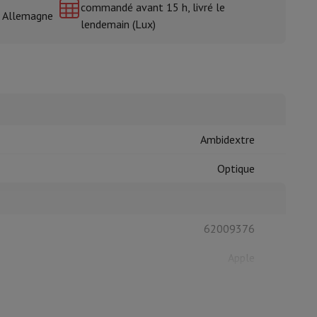
commandé avant 15 h, livré le
& Allemagne
lendemain (Lux)
isine et à épices
Ambidextre
Optique
62009376
Apple
0195949656088
MXK63Z/A