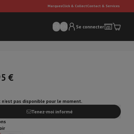
Marques
Click & Collect
Contact & Services
DE
EN
Se connecter
95 €
t n’est pas disponible pour le moment.
ateurs Dyson
Accessoires
Nettoyeur de sol
'entretien
Poubelle
Tenez-moi informé
ons
ment de l'air
oir