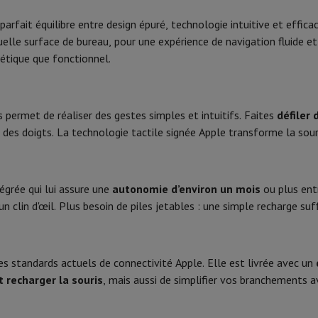
Phone Air
Smartphones Samsung
Samsung Galaxy S25
Samsung Galax
one reconditionnés
Samsung reconditionnés
 parfait équilibre entre design épuré, technologie intuitive et effica
Sans fil
xy Watch
Garmin
Activity Tracker
uelle surface de bureau, pour une expérience de navigation fluide et
le
Protection d'écran iPhone
Protection d'écran Samsung
USB Type-C
étique que fonctionnel.
 Apple
Bluetooth
ivers
Kit mains libre
permet de réaliser des gestes simples et intuitifs. Faites
défiler
es doigts. La technologie tactile signée Apple transforme la sou
t
ar Coyote
Navigation Vélo
égrée qui lui assure une
autonomie d’environ un mois
ou plus entr
 clin d'œil. Plus besoin de piles jetables : une simple recharge suff
rtable
Ordinateur 2-en-1
Ordinateur Portable Gaming
Apple MacBoo
en-Un
Apple iMac
PC Gamer
amer
PC RTX 50 Series
Ecran gaming
Souris gaming
Chaises gaming
Ta
alaxy Tab
Tablettes reconditionnées
les standards actuels de connectivité Apple. Elle est livrée avec un
s jet d'encre
Imprimantes laser
Epson EcoTank
Imprimantes photo 
t recharger la souris
, mais aussi de simplifier vos branchements a
cam
Enceintes PC