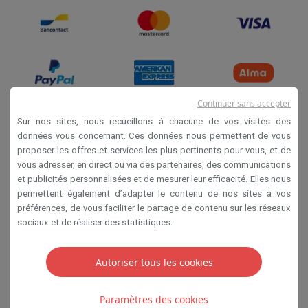
Continuer sans accepter
Sur nos sites, nous recueillons à chacune de vos visites des
données vous concernant. Ces données nous permettent de vous
Conditions de vente
proposer les offres et services les plus pertinents pour vous, et de
Privacy
vous adresser, en direct ou via des partenaires, des communications
et publicités personnalisées et de mesurer leur efficacité. Elles nous
Disclaimer
permettent également d’adapter le contenu de nos sites à vos
Cookies
préférences, de vous faciliter le partage de contenu sur les réseaux
sociaux et de réaliser des statistiques.
SA HIFI international 2 Rue Läiteschbaach, 5324
Contern, G-D de Luxembourg - 00 128 297/101
Autoriser tous les cookies
TVA LU 190.388.17
Paramètres des cookies