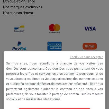
Éthique et vigilance
Nos marques exclusives
Notre assortiment
Continuer sans accepter
Sur nos sites, nous recueillons à chacune de vos visites des
données vous concernant. Ces données nous permettent de vous
Conditions de vente
proposer les offres et services les plus pertinents pour vous, et de
Privacy
vous adresser, en direct ou via des partenaires, des communications
et publicités personnalisées et de mesurer leur efficacité. Elles nous
Disclaimer
permettent également d’adapter le contenu de nos sites à vos
Cookies
préférences, de vous faciliter le partage de contenu sur les réseaux
sociaux et de réaliser des statistiques.
SA HIFI international 2 Rue Läiteschbaach, 5324