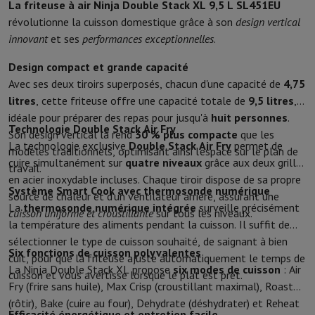
La friteuse à air Ninja Double Stack XL 9,5 L SL451EU
Accessoires de cuisine
Maniques et gants de cuisine
Thermomètres 
révolutionne la cuisson domestique grâce à son
design vertical
Ustensiles de cuisine
Couteaux de cuisine
Râper & Éplucher
Hacher
innovant
et ses
performances exceptionnelles
.
Ustensiles de pâtisserie
Moules
Art de la table
Couverts
Verres
Service
Design compact et grande capacité
Accessoires boissons
Café & Thé
Vin
Carafes & Gobelets
Avec ses deux tiroirs superposés, chacun d'une capacité de
4,75
Décoration de table
Set de table
litres
, cette friteuse offre une capacité totale de
9,5 litres
,
Conserver & Ranger
Boîtes à pain
Poubelle
idéale pour préparer des repas pour jusqu'à
huit personnes
.
Soins & Santé
Technologie Double Stack Air Fry
Son design vertical la rend
30 % plus compacte
que les
Brosse à dents
Brosse à dents électrique
Accessoires brosse à den
La technologie exclusive
Double Stack Air Fry
permet de
modèles traditionnels, optimisant ainsi l'espace sur le plan de
Soins des cheveux
Lisseur
Sèche-Cheveux
Fer à boucler
Brosse souf
cuire simultanément sur
quatre niveaux
grâce aux deux grilles
travail.
Beauté
Soin du Visage
Miroir
Accessoires Beauty
en acier inoxydable incluses. Chaque tiroir dispose de sa propre
Système Smart Cook avec thermosonde numérique
Rasage
Tondeuse à Cheveux
Rasoir électrique
Bodygrooming
Tonde
source de chaleur et d’un ventilateur arrière, assurant une
La
thermosonde numérique intégrée
surveille précisément
Épilation
Ladyshave
Épilateur
Épilateur à lumière pulsée
cuisson uniforme et croustillante
sur tous les niveaux.
la température des aliments pendant la cuisson. Il suffit de
Massage
Massage des pieds
Massage du dos
Massage cou et épau
sélectionner le type de cuisson souhaité, de saignant à bien
Wellness
Pèse-personne
Tensiomètre
Stimulateur circulatoire
Ther
Six fonctions de cuisson polyvalentes
cuit, pour que la friteuse ajuste automatiquement le temps de
Téléphonie & Navigation
La Ninja Double Stack XL propose
six modes de cuisson
: Air
cuisson et vous avertisse lorsque le plat est prêt.
Smartphones
Tous les smartphones
Apple iPhone
iPhone 17
iPhone
Fry (frire sans huile), Max Crisp (croustillant maximal), Roast
Smartphones reconditionnés
Smartphones reconditionnés
iPhone 
(rôtir), Bake (cuire au four), Dehydrate (déshydrater) et Reheat
Montres connectées
Smartwatch
Apple Watch
Samsung Galaxy Wa
Efficacité énergétique et entretien facile