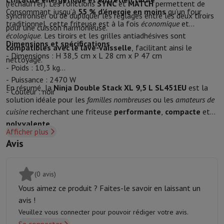
(réchauffer). Les fonctions
SYNC
et
MATCH
permettent de
Protection
Housse iPhone
Housse Samsung
Housse Universelle
Pro
Consommant jusqu’à
55 % d’énergie en moins
qu’un four
synchroniser ou de dupliquer les réglages entre les deux tiroirs
Recharger
Powerbank
Chargeur
Chargeurs de voiture
Chargeurs Appl
traditionnel, cette friteuse est à la fois
économique
et
pour une cuisson harmonieuse.
Accessoires Téléphonie
Carte Mémoire
Câble
Support Voiture
Diver
écologique
. Les tiroirs et les grilles antiadhésives sont
Dimensions et spécifications
Terminaux de paiement
SumUp
compatibles avec le lave-vaisselle
, facilitant ainsi le
- Dimensions : H 38,5 cm x L 28 cm x P 47 cm
GSM
Tous les GSM
GSM Emporia
GSM Nokia
nettoyage.
- Poids : 10,3 kg
Téléphonie fixe
Tous les Téléphones Fixes
Téléphones Gigaset
- Puissance : 2470 W
Système de navigation
Navigation Voiture
Avertisseur de radar Co
En résumé, la
Ninja Double Stack XL 9,5 L SL451EU
est la
- Couleur : noir
Divers
Talkie Walkie
Imprimantes photo mobiles
solution idéale pour les
familles nombreuses
ou les
amateurs de
Ordinateur & Tablette
cuisine
recherchant une friteuse
performante
,
compacte
et
Ordinateur Portable
Ordinateur Portable
Ordinateur ultra-portabl
polyvalente
.
Ordinateur de Bureau
Ordinateur de Bureau
Ordinateur Tout-en-Un
Afficher plus
PC Gaming
L'Espace Gaming
Ordinateur Portable Gaming
PC Gamer
Avis
Tablette & E-Reader
Tablette
E-Reader
Apple iPad
Samsung Galax
Imprimante & Scanner
Imprimantes
HP Instant Ink
Imprimantes jet
(0 avis)
Réseau
FRITZ!
Caméras de surveillance
Vous aimez ce produit ? Faites-le savoir en laissant un
Périphérique
Écran PC
Clavier
Souris
Casques PC
Projecteur
Webcam
avis !
Mémoire & Stockage
Disque dur
Solid State Drive (SSD)
Carte Mém
Veuillez vous connecter pour pouvoir rédiger votre avis.
Logiciel
Système d'exploitation (OS)
Autres