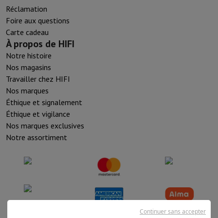
Réclamation
Foire aux questions
Carte cadeau
À propos de HIFI
Notre histoire
Nos magasins
Travailler chez HIFI
Nos marques
Éthique et signalement
Éthique et vigilance
Nos marques exclusives
Notre assortiment
Continuer sans accepter