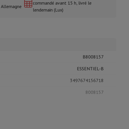
commandé avant 15 h, livré le
& Allemagne
lendemain (Lux)
isine et à épices
B8008157
ESSENTIEL-B
3497674156718
8008157