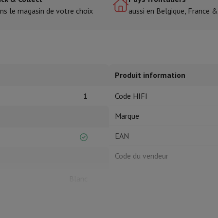
ns le magasin de votre choix
aussi en Belgique, France 
tres de cuisson
cher & Couper
Cuillères de cuisine
Mélanger & Mesurer
Moulins de cu
Produit information
1
Code HIFI
Marque
à dents
EAN
 soufflante
Dyson Airwrap
Dyson Corrale
Dyson Supersonic
Code du vendeur
ondeuse à barbe
Tondeuse nez-oreilles
Têtes de rasage
Blanc
épaules
Massage de corps
Thermomètre
Couverture chauffante