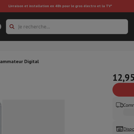
Livraison et installation en 48h pour le gros électro et la TV*
s à laver
Cadres de superposition et socles
boxes
Réfrigérateur encastrable
rammateur Digital
12,95
re
ai
Aspirateur à main
Aspirateur robot
Aspirateur multifonctions
Aspir
Comm
 tondeuse
Nettoyeur à vapeur
Nettoyeur de sols & tapis
Produits d
epasseuse
Planche à repasser
Accessoires
ircooler
Humidificateur
Déshumidificateur
Chauffage d'appoint
Traite
Dispo