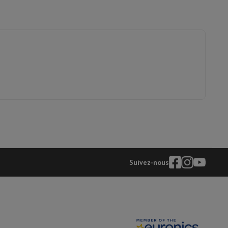
y Flip7 & Fold7
k
Apple MacBook Pro
Apple MacBook Air
Laptops reconditionnés
Suivez-nous
pis de souris gaming
mobiles
Papier Photo & Imprimante
Cartouche d'encre & Toner