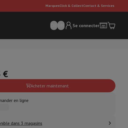
Marques
Click & Collect
Contact & Services
DE
EN
Se connecter
 €
Acheter maintenant
ateurs Dyson
Accessoires
Nettoyeur de sol
ander en ligne
'entretien
Poubelle
ment de l'air
nible dans 3 magasins