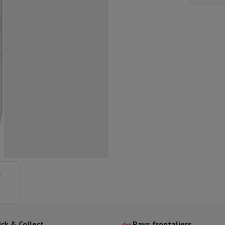
aisselle semi-intégrable
Lave-vaisselle 45 cm
ngélateur encastrable
Cave à vin encastrable
Réfrigérateur encastra
XL (90cm)
son à induction
Table de cuisson vitrocéramique
Table de cuisson mod
trable
Hotte télescopique
Hotte îlot
Hotte groupe aspirant
Hotte p
s combiné encastrable
astrable
Tiroir chauffant
 cuisine
Hachoir
KitchenAid
Smeg
Robot multifonctions
rtière
cessoires snacks
ires
resso De'Longhi
Machine à capsules & dosettes
Nespresso
Dolce Gu
ltrante
Cuiseur vapeur
Trancheuse
Balance de cuisine
Ensacheur sous-vide
Co
ancha
Grillade
Wok électrique
ick & Collect
Pays frontaliers