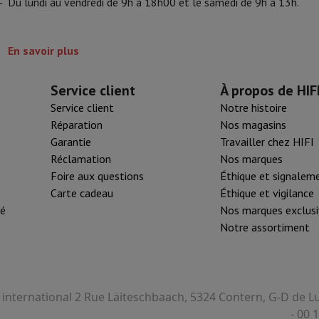
-
Du lundi au vendredi de 9h à 18h00 et le samedi de 9h à 13h.
 Mémoire
Clé USB
Lecteur optique
Chargeur
Accessoires Apple
Stylo Stylus
Câbles
Écran de Projection
Tap
En savoir plus
V Philips
TV TCL
QLED TV
OLED TV
QNED TV
Service client
À propos de HIF
VD & Blu-ray
Projecteur
Service client
Notre histoire
nte Bluetooth
Enceinte Party
Réparation
Nos magasins
irPods
Écouteurs
Casques
Ecouteurs sans fil
Casque Sans Fil
Casques N
Garantie
Travailler chez HIFI
 Bluetooth
iPod & Lecteurs MP3
Réclamation
Nos marques
D
Radios
Réveil
Foire aux questions
Éthique et signalem
Barre de Son
Supports Enceinte
Supports Projecteur
Carte cadeau
Éthique et vigilance
es TV
Dictaphone
Écran de Projection
té
Nos marques exclusi
Notre assortiment
o hybride
Appareil Photo High Zoom
y
oto instax
I international 2 Rue Läiteschbaach, 5324 Contern, G-D de
- 00 