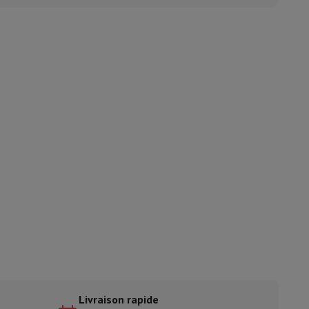
ble
ulaire
lan de travail
Accessoires hottes
sto
Senseo
Cafetières
Machine à thé
Bouilloire
uteau électrique
Livraison rapide