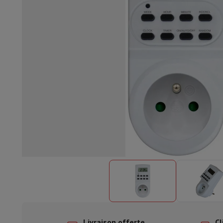
Lave-vaisselle encastrable
Lave-vaisselle full intégré
Lave-v
Refroidir et congéler
Combi frigo-congélateur encastrable
Co
Fours
Four multifonctionnel encastrable
Four à vapeur
Four 
Tables de cuisson
Toutes les plaques de cuisson
Table de cuis
Hottes
Toutes les hottes
Hotte décorative
Hotte sous-encas
Micro-ondes encastrable
Micro-ondes encastrable
Micro-onde
Lave-linges encastrables
Lave-linge encastrable
Autres appareils encastrables
Machine à café & espresso enc
Cuisine & Art de la table
Robot de cuisine & mixeur
Mixeur
Soupmaker
Blender
Robot de
Petit déjeuner
Machine à pain
Grille-pain
Juicers
Cuit oeufs
Yaou
Snacks
Friteuse
Airfryer
Machine à croque-monsieur
Gaufrier
Ac
Desserts
Chocolatière
Sorbetière & glacière
Crêpière
Jardin d'intérieur
Click & Grow
Plantes aromatiques & accesso
Café & thé
Machine à café
Machine à expresso
Machine à exp
Boisson
Machine à boisson pétillante
Tireuse à bière
Carafe fi
Appareils de cuisine
Déshydrateurs
Machine à pâtes
Mijoteuse
Fun cooking
Barbecues
Appareils Gourmet
Raclette
Fondue
Pl
À Table
Art de la table
Décoration de table
Livraison offerte
Cl