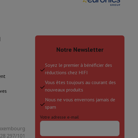
is de souris
Hubs
Autres
I
Notre Newsletter
oise Cancelling
Écouteurs de Sport
Casques et écouteurs bluetoot
Soyez le premier à bénéficier des
réductions chez HIFI
ent
Vous êtes toujours au courant des
nouveaux produits
ves
Nous ne vous enverrons jamais de
spam
Votre adresse e-mail
 Luxembourg
128 297/101