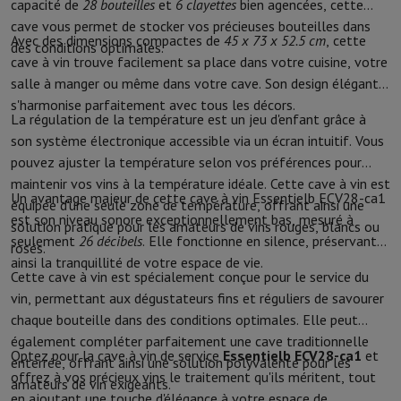
capacité de
28 bouteilles
et
6 clayettes
bien agencées, cette
Protection
Housse iPhone
Housse Samsung
Housse Universelle
Pro
cave vous permet de stocker vos précieuses bouteilles dans
Recharger
Powerbank
Chargeur
Chargeurs de voiture
Chargeurs Appl
Avec des dimensions compactes de
45 x 73 x 52.5 cm
, cette
des conditions optimales.
Accessoires Téléphonie
Carte Mémoire
Câble
Support Voiture
Diver
cave à vin trouve facilement sa place dans votre cuisine, votre
Terminaux de paiement
SumUp
salle à manger ou même dans votre cave. Son design élégant
GSM
Tous les GSM
GSM Emporia
GSM Nokia
s'harmonise parfaitement avec tous les décors.
La régulation de la température est un jeu d'enfant grâce à
Téléphonie fixe
Tous les Téléphones Fixes
Téléphones Gigaset
son système électronique accessible via un écran intuitif. Vous
Système de navigation
Navigation Voiture
Avertisseur de radar Co
pouvez ajuster la température selon vos préférences pour
Divers
Talkie Walkie
Imprimantes photo mobiles
maintenir vos vins à la température idéale. Cette cave à vin est
Ordinateur & Tablette
Un avantage majeur de cette cave à vin Essentielb ECV28-ca1
équipée d'une seule zone de température, offrant ainsi une
Ordinateur Portable
Ordinateur Portable
Ordinateur ultra-portabl
est son niveau sonore exceptionnellement bas, mesuré à
solution pratique pour les amateurs de vins rouges, blancs ou
Ordinateur de Bureau
Ordinateur de Bureau
Ordinateur Tout-en-Un
seulement
26 décibels
. Elle fonctionne en silence, préservant
rosés.
PC Gaming
L'Espace Gaming
Ordinateur Portable Gaming
PC Gamer
ainsi la tranquillité de votre espace de vie.
Tablette & E-Reader
Tablette
E-Reader
Apple iPad
Samsung Galax
Cette cave à vin est spécialement conçue pour le service du
Imprimante & Scanner
Imprimantes
HP Instant Ink
Imprimantes jet
vin, permettant aux dégustateurs fins et réguliers de savourer
Réseau
FRITZ!
Caméras de surveillance
chaque bouteille dans des conditions optimales. Elle peut
Périphérique
Écran PC
Clavier
Souris
Casques PC
Projecteur
Webcam
également compléter parfaitement une cave traditionnelle
Optez pour la cave à vin de service
Essentielb ECV28-ca1
et
Mémoire & Stockage
Disque dur
Solid State Drive (SSD)
Carte Mém
enterrée, offrant ainsi une solution polyvalente pour les
offrez à vos précieux vins le traitement qu'ils méritent, tout
Logiciel
Système d'exploitation (OS)
Autres
amateurs de vin exigeants.
en ajoutant une touche d'élégance à votre espace de