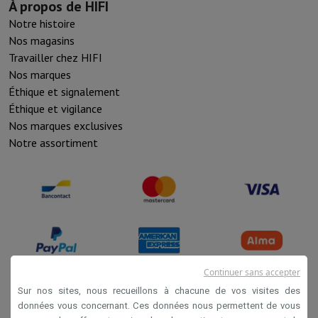
À propos de HIFI
Notre histoire
Nos magasins
Travailler chez HIFI
Nos marques
Éthique et signalement
Éthique et vigilance
Nos marques exclusives
Notre assortiment
Continuer sans accepter
Sur nos sites, nous recueillons à chacune de vos visites des
données vous concernant. Ces données nous permettent de vous
Conditions de vente