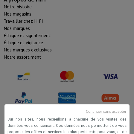
Notre histoire
Nos magasins
Travailler chez HIFI
Nos marques
Éthique et signalement
Éthique et vigilance
Nos marques exclusives
Notre assortiment
Continuer sans accepter
Sur nos sites, nous recueillons à chacune de vos visites des
données vous concernant. Ces données nous permettent de vous
Conditions de vente
proposer les offres et services les plus pertinents pour vous, et de