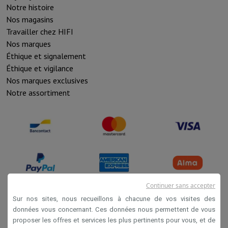
Notre histoire
Nos magasins
Travailler chez HIFI
Nos marques
Éthique et signalement
Éthique et vigilance
Nos marques exclusives
Notre assortiment
Continuer sans accepter
Sur nos sites, nous recueillons à chacune de vos visites des
données vous concernant. Ces données nous permettent de vous
Conditions de vente
proposer les offres et services les plus pertinents pour vous, et de