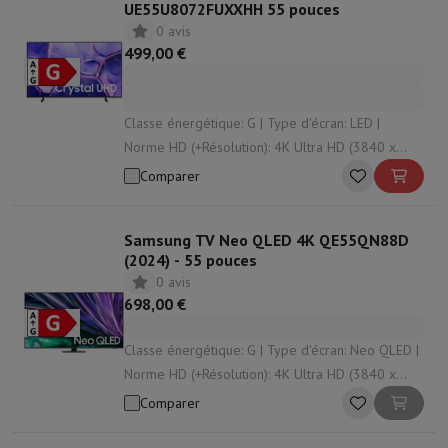
UE55U8072FUXXHH 55 pouces
0 avis
499,00 €
Classe énergétique: G | Type d'écran: LED |
Norme HD (+Résolution): 4K Ultra HD (3840 x
2160 px) | Système d'exploitation: Tizen | HDR:
Comparer
Oui
Samsung TV Neo QLED 4K QE55QN88D
(2024) - 55 pouces
0 avis
698,00 €
Classe énergétique: G | Type d'écran: Neo QLED |
Norme HD (+Résolution): 4K Ultra HD (3840 x
2160 px) | Système d'exploitation: Tizen | HDR:
Comparer
Oui