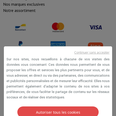
Nos marques exclusives
Notre assortiment
Continuer sans accepter
Sur nos sites, nous recueillons à chacune de vos visites des
données vous concernant. Ces données nous permettent de vous
proposer les offres et services les plus pertinents pour vous, et de
Conditions de vente
vous adresser, en direct ou via des partenaires, des communications
Privacy
et publicités personnalisées et de mesurer leur efficacité. Elles nous
permettent également d’adapter le contenu de nos sites à vos
Disclaimer
préférences, de vous faciliter le partage de contenu sur les réseaux
Cookies
sociaux et de réaliser des statistiques.
SA HIFI international 2 Rue Läiteschbaach, 5324
Autoriser tous les cookies