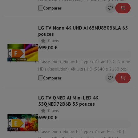
2160 px) | Système d'exploitation: Web OS | HDR:
Comparer
Oui
LG TV Nano 4K UHD AI 65NU850B6LA 65
pouces
0 avis
699,00 €
Classe énergétique: F | Type d'écran: LED | Norme
HD (+Résolution): 4K Ultra HD (3840 x 2160 px) |
Système d'exploitation: Web OS | HDR: Oui
Comparer
LG TV QNED AI Mini LED 4K
55QNED72B6B 55 pouces
0 avis
699,00 €
Classe énergétique: E | Type d'écran: MiniLED |