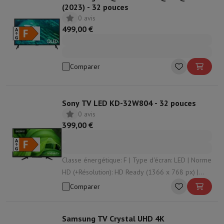
(2023) - 32 pouces
0 avis
499,00 €
Comparer
Sony TV LED KD-32W804 - 32 pouces
0 avis
399,00 €
Classe énergétique: F | Type d'écran: LED | Norme
HD (+Résolution): HD Ready (1366 x 768 px) |
Système d'exploitation: Android | HDR: Oui
Comparer
Samsung TV Crystal UHD 4K