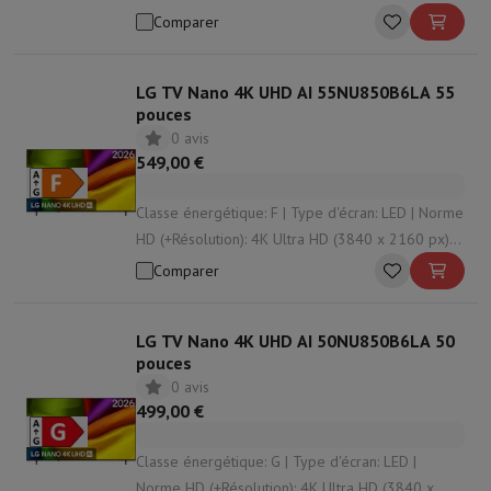
Système d'exploitation: Web OS | HDR: Oui
Comparer
LG TV Nano 4K UHD AI 55NU850B6LA 55
pouces
0 avis
549,00 €
Classe énergétique: F | Type d'écran: LED | Norme
HD (+Résolution): 4K Ultra HD (3840 x 2160 px) |
Système d'exploitation: Web OS | HDR: Oui
Comparer
LG TV Nano 4K UHD AI 50NU850B6LA 50
pouces
0 avis
499,00 €
Classe énergétique: G | Type d'écran: LED |
Norme HD (+Résolution): 4K Ultra HD (3840 x