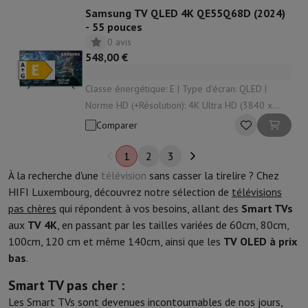
Samsung TV QLED 4K QE55Q68D (2024)
- 55 pouces
0 avis
548,00 €
Classe énergétique: E | Type d'écran: QLED |
Norme HD (+Résolution): 4K Ultra HD (3840 x
2160 px) | Système d'exploitation: Tizen | HDR:
Comparer
Oui
1
2
3
À la recherche d'une
télévision
sans casser la tirelire ? Chez
HIFI Luxembourg, découvrez notre sélection de
télévisions
pas chères
qui répondent à vos besoins, allant des
Smart TVs
aux
TV 4K
, en passant par les tailles variées de 60cm, 80cm,
100cm, 120 cm et même 140cm, ainsi que les
TV OLED à prix
bas
.
Smart TV pas cher :
Les Smart TVs sont devenues incontournables de nos jours,