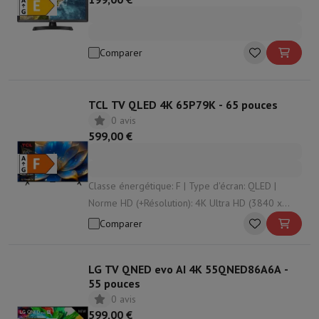
Comparer
TCL TV QLED 4K 65P79K - 65 pouces
0 avis
599,00 €
Classe énergétique: F | Type d'écran: QLED |
Norme HD (+Résolution): 4K Ultra HD (3840 x
2160 px) | Système d'exploitation: Google TV |
Comparer
HDR: Oui
LG TV QNED evo AI 4K 55QNED86A6A -
55 pouces
0 avis
599,00 €