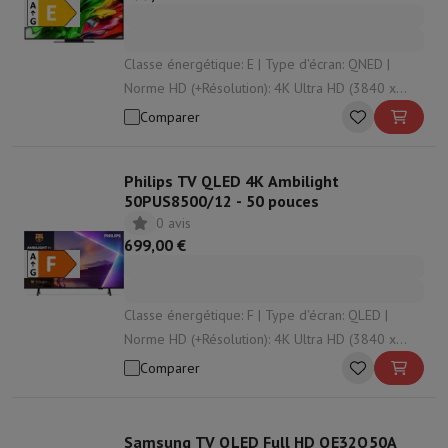
Classe énergétique: E | Type d'écran: QNED |
Norme HD (+Résolution): 4K Ultra HD (3840 x
2160 px) | Système d'exploitation: Web OS | HDR:
Comparer
Oui
Philips TV QLED 4K Ambilight
50PUS8500/12 - 50 pouces
0 avis
699,00 €
Classe énergétique: F | Type d'écran: QLED |
Norme HD (+Résolution): 4K Ultra HD (3840 x
2160 px) | Système d'exploitation: Titan OS | HDR:
Comparer
Oui
Samsung TV QLED Full HD QE32Q50A