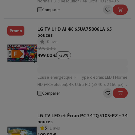
Norme HD (+Résolution): 4K Ultra HD (3840 x
2160 px) | Système d'exploitation: Web OS | HDR:
Comparer
Oui
LG TV UHD AI 4K 65UA75006LA 65
Promo
pouces
0 avis
699,00 €
499,00 €
-
29
%
Classe énergétique: F | Type d'écran: LED | Norme
HD (+Résolution): 4K Ultra HD (3840 x 2160 px) |
Système d'exploitation: Web OS | Taux de
Comparer
rafraichissement: 60 Hz
LG TV LED et Écran PC 24TQ510S-PZ - 24
pouces
5
1 avis
199,00 €