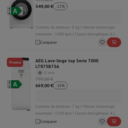
Fours
Four multifonctionnel encastrable
Four à vapeur
Four XL (9
349,00 €
qui allient qualité et prix abordable.
-
22
%
Tables de cuisson
Toutes les plaques de cuisson
Table de cuisson à
Hottes
Toutes les hottes
Hotte décorative
Hotte sous-encastrab
Micro-ondes encastrable
Micro-ondes encastrable
Micro-ondes co
Contenu du tambour: 8 kg | Vitesse d’essorage
Lave-linges encastrables
Lave-linge encastrable
maximale : 1400 tpm | Classe énergétique: A |
Autres appareils encastrables
Machine à café & espresso encastr
Niveau sonore d’essorage: 76 dB | Fonction
Cuisine & Art de la table
Comparer
vapeur: Oui
Robot de cuisine & mixeur
Mixeur
Soupmaker
Blender
Robot de cuis
Petit déjeuner
Machine à pain
Grille-pain
Juicers
Cuit oeufs
Yaourtiè
AEG Lave-linge top Serie 7000
Promo
Snacks
Friteuse
Airfryer
Machine à croque-monsieur
Gaufrier
Accesso
LTR75B73A
Desserts
Chocolatière
Sorbetière & glacière
Crêpière
0 avis
Jardin d'intérieur
Click & Grow
Plantes aromatiques & accessoires
799,00 €
Café & thé
Machine à café
Machine à expresso
Machine à express
669,00 €
-
16
%
Boisson
Machine à boisson pétillante
Tireuse à bière
Carafe filtran
Appareils de cuisine
Déshydrateurs
Machine à pâtes
Mijoteuse
Cuise
Fun cooking
Barbecues
Appareils Gourmet
Raclette
Fondue
Planch
Contenu du tambour: 7 kg | Vitesse d’essorage
À Table
Art de la table
Décoration de table
maximale : 1300 tpm | Classe énergétique: A |
Cook'in Style
Niveau sonore d’essorage: 79 dB | Fonction
Comparer
Cuisiner
Poêles
Casseroles
Plats à four
vapeur: Oui