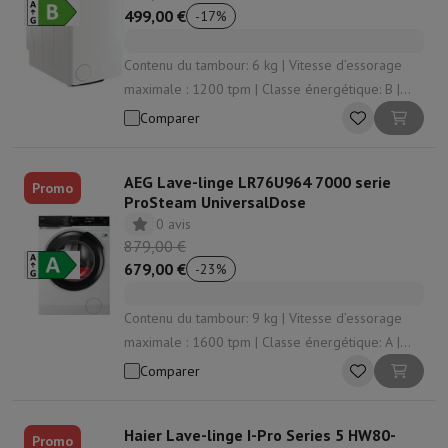
499,00 €
-
17
%
Contenu du tambour: 6 kg | Vitesse d’essorage
maximale : 1200 tpm | Classe énergétique: B |
Niveau sonore d’essorage: 76 dB | Consommation
Comparer
d'énergie par 100 lavages: 48 kWh
AEG Lave-linge LR76U964 7000 serie
Promo
ProSteam UniversalDose
0 avis
879,00 €
679,00 €
-
23
%
Contenu du tambour: 9 kg | Vitesse d’essorage
maximale : 1600 tpm | Classe énergétique: A |
Niveau sonore d’essorage: 76 dB | Dosage du
Comparer
détergent: Manuellement
Haier Lave-linge I-Pro Series 5 HW80-
Promo