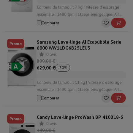
Accessoires
Housses, sacs & sacoches
Protections Tablettes
Char
Contenu du tambour: 7 kg | Vitesse d’essorage
Télévision & Audio
maximale : 1400 tpm | Classe énergétique: A |
Télévision
Toutes les télévisions
TV Samsung
TV LG
TV Sony
TV Phi
Niveau sonore d’essorage: 74 dB | Dosage du
Appareils périphériques
Home Cinema
Barre de Son
Lecteur DVD & 
Comparer
détergent: Manuellement
Enceintes
Enceintes sans fil
Enceinte Hi-Fi
Enceinte WiFi
Enceinte 
Casques & Écouteurs
Tous les écouteurs et casques
Apple AirPod
Samsung Lave-linge AI Ecobubble Serie
En route
Lecteur DVD Portable
Lecteur CD Portable
Enceinte Blu
Promo
6000 WW11DG6B25LEU3
Audio domestique
Chaîne Hifi
Amplificateur
Platine
Lecteur CD
Radi
0 avis
Supports
Tous les Supports
Mobilier TV
Supports TV
Supports Barr
899,00 €
Accessoires
Câbles audio & vidéo
Accessoires audio
Accessoires T
629,00 €
-
30
%
Photo & Vidéo
Appareil photo numérique
Appareil photo reflex
Appareil photo hy
Contenu du tambour: 11 kg | Vitesse d’essorage
Marques Populaires
Appareil Photo Nikon
Appareil Photo Sony
maximale : 1400 tpm | Classe énergétique: A |
Appareils Photo Instantanés
Appareil Photo instax
Papier photo i
Niveau sonore d’essorage: 72 dB | Fonction
Comparer
GoPro
Cameras GoPro
Accessoires GoPro
vapeur: Oui
Vidéo
Action Cam
Caméscope
Accessoires pour Reflex
Objectif
Candy Lave-linge ProWash BP 410BL8-S
Promo
Accessoires
Carte Mémoire
Câbles
Accessoires Action Cam
Statifs 
0 avis
Sacs de Protection & Transport
Pour Appareils Photo
449,00 €