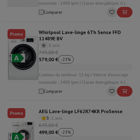
maximale : 1400 tpm | Classe énergétique: A |
Protection
Housse iPhone
Housse Samsung
Housse Universelle
Pro
Niveau sonore d’essorage: 72 dB | Consommation
Comparer
Recharger
Powerbank
Chargeur
Chargeurs de voiture
Chargeurs Appl
d'énergie par 100 lavages: 49 kWh
Accessoires Téléphonie
Carte Mémoire
Câble
Support Voiture
Diver
Terminaux de paiement
SumUp
Whirlpool Lave-linge 6Th Sense FFD
Promo
GSM
Tous les GSM
GSM Emporia
GSM Nokia
11489E BV
Téléphonie fixe
Tous les Téléphones Fixes
Téléphones Gigaset
0 avis
Système de navigation
Navigation Voiture
Avertisseur de radar Co
749,00 €
Divers
Talkie Walkie
Imprimantes photo mobiles
579,00 €
-
23
%
Ordinateur & Tablette
Ordinateur Portable
Ordinateur Portable
Ordinateur ultra-portabl
Contenu du tambour: 11 kg | Vitesse d’essorage
Ordinateur de Bureau
Ordinateur de Bureau
Ordinateur Tout-en-Un
maximale : 1400 tpm | Classe énergétique: A |
PC Gaming
L'Espace Gaming
Ordinateur Portable Gaming
PC Gamer
Niveau sonore d’essorage: 76 dB | Consommation
Comparer
Tablette & E-Reader
Tablette
E-Reader
Apple iPad
Samsung Galax
d'énergie par 100 lavages: 42 kWh
Imprimante & Scanner
Imprimantes
HP Instant Ink
Imprimantes jet
Réseau
FRITZ!
Caméras de surveillance
AEG Lave-linge LF62R74KR ProSense
Promo
5
1 avis
Périphérique
Écran PC
Clavier
Souris
Casques PC
Projecteur
Webcam
649,00 €
Mémoire & Stockage
Disque dur
Solid State Drive (SSD)
Carte Mém
499,00 €
-
23
%
Logiciel
Système d'exploitation (OS)
Autres