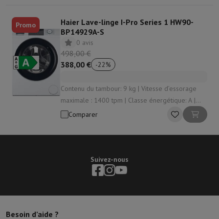
vapeur: Oui
Haier Lave-linge I-Pro Series 1 HW90-
Promo
BP14929A-S
0 avis
498,00 €
388,00 €
-
22
%
Contenu du tambour: 9 kg | Vitesse d’essorage
maximale : 1400 tpm | Classe énergétique: A |
Niveau sonore d’essorage: 72 dB | Dosage du
Comparer
détergent: Manuellement
Suivez-nous
Besoin d’aide ?