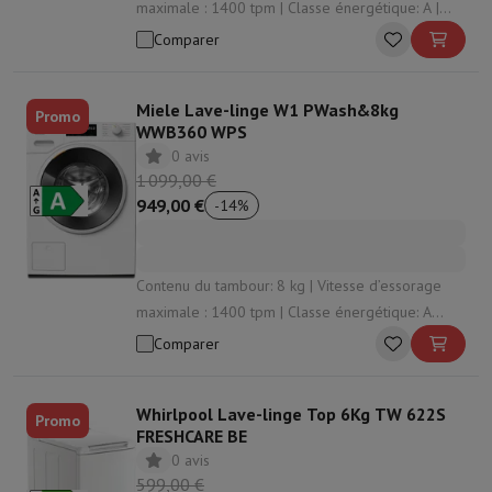
maximale : 1400 tpm | Classe énergétique: A |
Niveau sonore d’essorage: 75 dB | Fonction
Comparer
vapeur: Oui
Miele Lave-linge W1 PWash&8kg
Promo
WWB360 WPS
0 avis
1 099,00 €
949,00 €
-
14
%
Contenu du tambour: 8 kg | Vitesse d’essorage
maximale : 1400 tpm | Classe énergétique: A
-20% | Niveau sonore d’essorage: 72 dB | Dosage
Comparer
du détergent: Dosage automatique
Whirlpool Lave-linge Top 6Kg TW 622S
Promo
FRESHCARE BE
0 avis
599,00 €