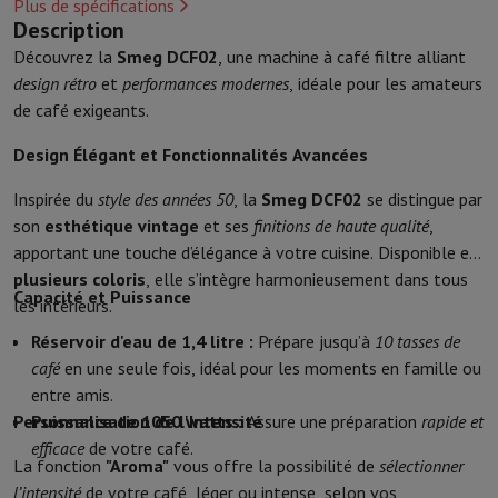
Plus de spécifications
Accessoires de cuisine
Maniques et gants de cuisine
Thermomètres 
Description
Ustensiles de cuisine
Couteaux de cuisine
Râper & Éplucher
Hacher
Découvrez la
Smeg DCF02
, une machine à café filtre alliant
Ustensiles de pâtisserie
Moules
design rétro
et
performances modernes
, idéale pour les amateurs
Art de la table
Couverts
Verres
Service
de café exigeants.
Accessoires boissons
Café & Thé
Vin
Carafes & Gobelets
Décoration de table
Set de table
Design Élégant et Fonctionnalités Avancées
Conserver & Ranger
Boîtes à pain
Poubelle
Soins & Santé
Inspirée du
style des années 50
, la
Smeg DCF02
se distingue par
son
esthétique vintage
et ses
finitions de haute qualité
,
Brosse à dents
Brosse à dents électrique
Accessoires brosse à den
apportant une touche d’élégance à votre cuisine. Disponible en
Soins des cheveux
Lisseur
Sèche-Cheveux
Fer à boucler
Brosse souf
plusieurs coloris
, elle s’intègre harmonieusement dans tous
Beauté
Soin du Visage
Miroir
Accessoires Beauty
Capacité et Puissance
les intérieurs.
Rasage
Tondeuse à Cheveux
Rasoir électrique
Bodygrooming
Tonde
Épilation
Ladyshave
Épilateur
Épilateur à lumière pulsée
Réservoir d'eau de 1,4 litre :
Prépare jusqu’à
10 tasses de
Massage
Massage des pieds
Massage du dos
Massage cou et épau
café
en une seule fois, idéal pour les moments en famille ou
Wellness
Pèse-personne
Tensiomètre
Stimulateur circulatoire
Ther
entre amis.
Téléphonie & Navigation
Personnalisation de l'Intensité
Puissance de 1050 watts :
Assure une préparation
rapide et
Smartphones
Tous les smartphones
Apple iPhone
iPhone 17
iPhone
efficace
de votre café.
La fonction
"Aroma"
vous offre la possibilité de
sélectionner
Smartphones reconditionnés
Smartphones reconditionnés
iPhone 
l’intensité
de votre café, léger ou intense, selon vos
Montres connectées
Smartwatch
Apple Watch
Samsung Galaxy Wa