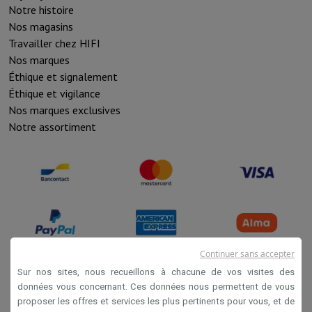
Notre histoire
Nos magasins
Travailler chez HIFI
Nos marques
Éthique et signalement
Éthique et vigilance
Nos marques exclusives
Notre assortiment
Continuer sans accepter
Sur nos sites, nous recueillons à chacune de vos visites des
données vous concernant. Ces données nous permettent de vous
Conditions de vente
proposer les offres et services les plus pertinents pour vous, et de