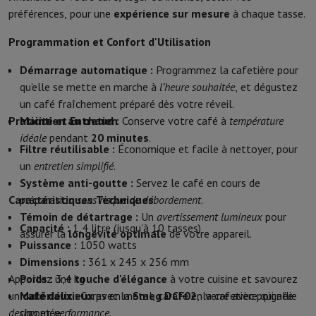
préférences, pour une
expérience sur mesure
à chaque tasse.
Protection
Housse iPhone
Housse Samsung
Housse Universelle
Pro
Recharger
Powerbank
Chargeur
Chargeurs de voiture
Chargeurs Appl
Programmation et Confort d'Utilisation
Accessoires Téléphonie
Carte Mémoire
Câble
Support Voiture
Diver
Terminaux de paiement
SumUp
Démarrage automatique :
Programmez la cafetière pour
GSM
Tous les GSM
GSM Emporia
GSM Nokia
qu’elle se mette en marche à
l’heure souhaitée
, et dégustez
Téléphonie fixe
Tous les Téléphones Fixes
Téléphones Gigaset
un café fraîchement préparé dès votre réveil.
Système de navigation
Navigation Voiture
Avertisseur de radar Co
Praticité et Entretien
Maintien au chaud :
Conserve votre café à
température
Divers
Talkie Walkie
Imprimantes photo mobiles
idéale
pendant
20 minutes
.
Ordinateur & Tablette
Filtre réutilisable :
Économique et facile à nettoyer, pour
un
entretien simplifié
.
Ordinateur Portable
Ordinateur Portable
Ordinateur ultra-portabl
Système anti-goutte :
Servez le café en cours de
Ordinateur de Bureau
Ordinateur de Bureau
Ordinateur Tout-en-Un
Caractéristiques Techniques
préparation
sans risque de débordement
.
PC Gaming
L'Espace Gaming
Ordinateur Portable Gaming
PC Gamer
Témoin de détartrage :
Un
avertissement lumineux
pour
Tablette & E-Reader
Tablette
E-Reader
Apple iPad
Samsung Galax
Capacité :
1,4 litre (jusqu’à 10 tasses)
assurer la
longévité optimale
de votre appareil.
Imprimante & Scanner
Imprimantes
HP Instant Ink
Imprimantes jet
Puissance :
1050 watts
Réseau
FRITZ!
Caméras de surveillance
Dimensions :
361 x 245 x 256 mm
Périphérique
Écran PC
Clavier
Souris
Casques PC
Projecteur
Webcam
Apportez une
Poids :
3,4 kg
touche d'élégance
à votre cuisine et savourez
Mémoire & Stockage
Disque dur
Solid State Drive (SSD)
Carte Mém
un
Matériaux :
café délicieux
Corps en métal, carafe en verre avec poignée
avec la
Smeg DCF02
, la cafetière qui allie
Logiciel
Système d'exploitation (OS)
Autres
design
chromée
et
performance
.