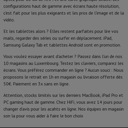
Accessoires de cuisine
Maniques et gants de cuisine
Thermomètres 
configurations haut de gamme avec écrans haute résolution,
Ustensiles de cuisine
Couteaux de cuisine
Râper & Éplucher
Hacher
c'est fait pour les plus exigeants et les pros de l'image et de la
Ustensiles de pâtisserie
Moules
vidéo.
Art de la table
Couverts
Verres
Service
Accessoires boissons
Café & Thé
Vin
Carafes & Gobelets
Et les tablettes alors ? Elles restent parfaites pour lire vos
Décoration de table
Set de table
mails, regarder des séries ou surfer en déplacement. iPad,
Conserver & Ranger
Boîtes à pain
Poubelle
Samsung Galaxy Tab et tablettes Android sont en promotion.
Soins & Santé
Vous voulez essayer avant d'acheter ? Passez dans l'un de nos
Brosse à dents
Brosse à dents électrique
Accessoires brosse à den
10 magasins au Luxembourg. Testez les claviers, comparez les
Soins des cheveux
Lisseur
Sèche-Cheveux
Fer à boucler
Brosse souf
écrans. Vous préférez commander en ligne ? Aucun souci : Nous
Beauté
Soin du Visage
Miroir
Accessoires Beauty
proposons le retrait en 1h en magasin ou livraison offerte dès
Rasage
Tondeuse à Cheveux
Rasoir électrique
Bodygrooming
Tonde
50€. Paiement en 3x sans en ligne.
Épilation
Ladyshave
Épilateur
Épilateur à lumière pulsée
Massage
Massage des pieds
Massage du dos
Massage cou et épau
Attention, stocks limités sur les derniers MacBook, iPad Pro et
Wellness
Pèse-personne
Tensiomètre
Stimulateur circulatoire
Ther
PC gaming haut de gamme. Chez HiFi, vous avez 14 jours pour
Téléphonie & Navigation
changer d'avis pour les acahts en ligne. Nos équipes en magasin
Smartphones
Tous les smartphones
Apple iPhone
iPhone 17
iPhone
son la pour vous aider à faire le bon choix
Smartphones reconditionnés
Smartphones reconditionnés
iPhone 
Montres connectées
Smartwatch
Apple Watch
Samsung Galaxy Wa