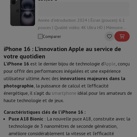
Accessoires
Housses, sacs & sacoches
Protections Tablettes
Char
Télévision & Audio
Télévision
Toutes les télévisions
TV Samsung
TV LG
TV Sony
TV Phi
Année d'introduction: 2024 | Écran (pouces): 6.1
Appareils périphériques
Home Cinema
Barre de Son
Lecteur DVD & 
pouces | Qualité vidéo: 4K Ultra HD | Mémoire
Enceintes
Enceintes sans fil
Enceinte Hi-Fi
Enceinte WiFi
Enceinte 
(Go): 128 Go | Résolution caméra principale (MP):
Comparer
Casques & Écouteurs
Tous les écouteurs et casques
Apple AirPod
48 MP
En route
Lecteur DVD Portable
Lecteur CD Portable
Enceinte Blu
iPhone 16 : L’innovation Apple au service de
Audio domestique
Chaîne Hifi
Amplificateur
Platine
Lecteur CD
Radi
votre quotidien
Supports
Tous les Supports
Mobilier TV
Supports TV
Supports Barr
L'iPhone 16
est le dernier bijou de technologie d'
Apple
, conçu
Accessoires
Câbles audio & vidéo
Accessoires audio
Accessoires T
pour offrir des performances inégalées et une expérience
Photo & Vidéo
utilisateur ultime. Avec des
innovations majeures dans la
Appareil photo numérique
Appareil photo reflex
Appareil photo hy
photographie
, la puissance de calcul et l'efficacité
Marques Populaires
Appareil Photo Nikon
Appareil Photo Sony
énergétique, il s'agit du
smartphone
idéal pour les amateurs de
Appareils Photo Instantanés
Appareil Photo instax
Papier photo i
haute technologie et de jeux.
GoPro
Cameras GoPro
Accessoires GoPro
Vidéo
Action Cam
Caméscope
Caractéristiques clés de l'iPhone 16 :
Accessoires pour Reflex
Objectif
Puce A18 Bionic
: La nouvelle puce A18, construite avec la
Accessoires
Carte Mémoire
Câbles
Accessoires Action Cam
Statifs 
technologie de 3 nanomètres de seconde génération,
Sacs de Protection & Transport
Pour Appareils Photo
améliore considérablement la vitesse et l'efficacité