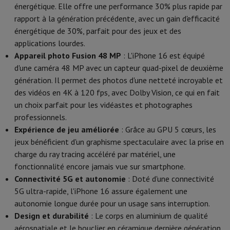
Sport, Gaming & Domotique
énergétique. Elle offre une performance 30% plus rapide par
Home & Domotica
Smart Home
Sécurité & Protection
Caméras de
rapport à la génération précédente, avec un gain d'efficacité
Montres connectées
Smartwatch
Apple Watch
Samsung Galaxy Wa
énergétique de 30%, parfait pour des jeux et des
Mobilité électrique
Toute la mobilité électrique
Trottinette électr
applications lourdes.
Smart Toys
Casque de réalité virtuelle
Drone
Drones DJI
Appareil photo Fusion 48 MP
: L'iPhone 16 est équipé
Gaming Console
Consoles de Jeu
Consoles reconditionnées
Contrôl
d'une caméra 48 MP avec un capteur quad-pixel de deuxième
Accessoires de Sport
Écouteurs de Sport
génération. Il permet des photos d'une netteté incroyable et
Batterie & Électricité
Batteries
Chargeur pour batteries
Prises de 
des vidéos en 4K à 120 fps, avec Dolby Vision, ce qui en fait
Info & Conseils
un choix parfait pour les vidéastes et photographes
Pourquoi choisir HiFi
professionnels.
Livraison offerte
10 points de vente
Satisfait ou remboursé
Payer 
Expérience de jeu améliorée
: Grâce au GPU 5 cœurs, les
Nos services
Livraison offerte
Retrait en magasin
Installation gro
jeux bénéficient d'un graphisme spectaculaire avec la prise en
Service client
Réparation de votre appareil
Vérifiez votre heure de 
charge du ray tracing accéléré par matériel, une
Foire aux questions
Puis-je acheter à crédit avec la Mastercard HI
fonctionnalité encore jamais vue sur smartphone.
Connectivité 5G et autonomie
: Doté d'une connectivité
5G ultra-rapide, l'iPhone 16 assure également une
autonomie longue durée pour un usage sans interruption.
Design et durabilité
: Le corps en aluminium de qualité
aérospatiale et le bouclier en céramique dernière génération