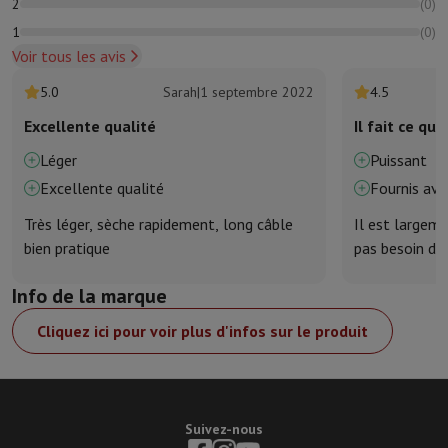
2
(
0
)
1
(
0
)
Voir tous les avis
5.0
Sarah
|
1 septembre 2022
4.5
Excellente qualité
Il fait ce que
Léger
Puissant
Excellente qualité
Fournis ave
Très léger, sèche rapidement, long câble
Il est largeme
bien pratique
pas besoin de
Info de la marque
Cliquez ici pour voir plus d'infos sur le produit
Suivez-nous