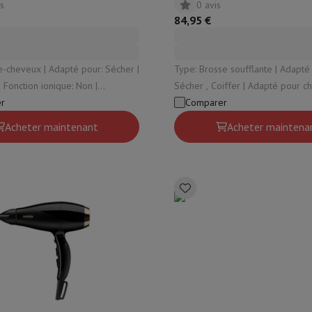
is
0 avis
84,95 €
Adapté pour: Sécher |
Type: Brosse soufflante | Adapté pour:
Sécher , Coiffer | Adapté pour cheveux:
 2000 W
r
Abîmés , Épais , Sec , Fin , Frisottis | Vitess
Comparer
3 | Fonction ionique: Oui
Acheter maintenant
Acheter maintena