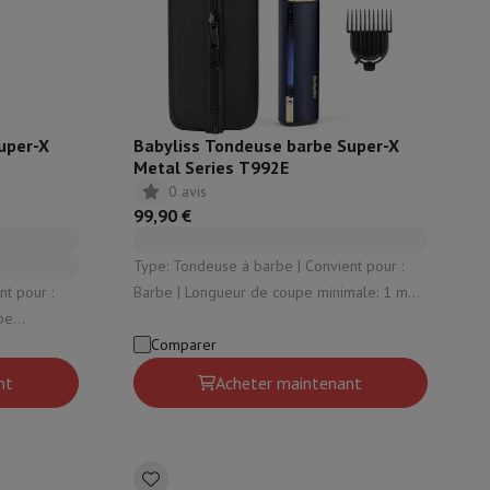
ble
ulaire
lan de travail
Accessoires hottes
uper-X
Babyliss Tondeuse barbe Super-X
Metal Series T992E
0 avis
99,90 €
Type: Tondeuse à barbe | Convient pour :
Barbe | Longueur de coupe minimale: 1 mm |
Longueur de coupe maximale: 12 mm |
 coupe
Convient pour une forte pilosité: Oui
Comparer
u: Oui
sto
Senseo
Cafetières
Machine à thé
Bouilloire
nt
Acheter maintenant
uteau électrique