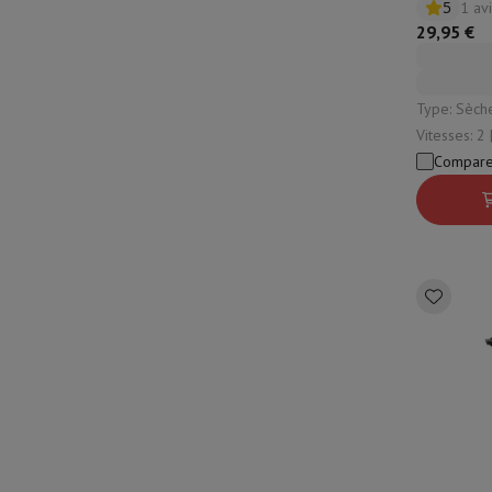
5
1 av
29,95 €
Type: Sèche-cheveux | 
Vitesses: 2 | Fonction ionique: Non |
Puissance:
Compare