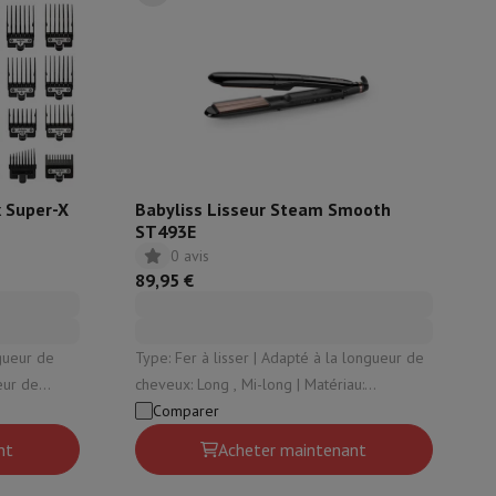
isine et à épices
x Super-X
Babyliss Lisseur Steam Smooth
ST493E
0 avis
89,95 €
Type: Fer à lisser | Adapté à la longueur de
eur de
cheveux: Long , Mi-long | Matériau:
able: Oui |
Céramique | Température minimale: 150 ° |
Comparer
Température maximale: 230 °
nt
Acheter maintenant