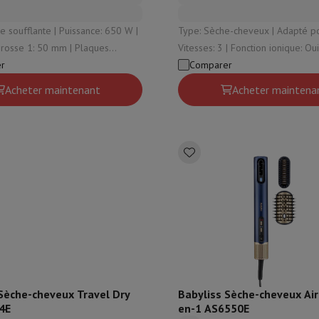
nte | Puissance: 650 W |
Type: Sèche-cheveux | Adapté pour: Sécher |
brosse 1: 50 mm | Plaques
Vitesses: 3 | Fonction ionique: Oui | Puissance:
 Oui | Températures: 2
r
1600 W
Comparer
Acheter maintenant
Acheter maintena
Sèche-cheveux Travel Dry
Babyliss Sèche-cheveux Ai
4E
en-1 AS6550E