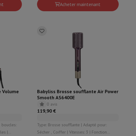
nt
Acheter maintenant
is de souris
Hubs
Autres
oise Cancelling
Écouteurs de Sport
Casques et écouteurs bluetoot
e Volume
Babyliss Brosse soufflante Air Power
Smooth AS6400E
0 avis
119,90 €
Type: Brosse soufflante | Adapté pour:
es |
Sécher , Coiffer | Vitesses: 3 | Fonction