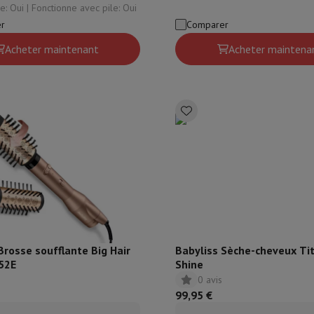
e: Oui | Fonctionne avec pile: Oui
Température minimale: 145 ° | 
tifs & Tripods
Cadre photo digital et album
r
maximale: 190 ° | Cordon rotatif:
Comparer
Acheter maintenant
Acheter maintena
s de surveillance
Station Météo
xy Watch
Garmin
Activity Tracker
lectrique
Vélo électrique
ntrôleur
Jeux
Chaises gaming
s de courant
Prises de voyage
Énergie Solaire
ayer en toute sécurité
 gros électro
Installation encastrable
Installation TV
B2B
Carte cad
e de livraison
Brosse soufflante Big Hair
Babyliss Sèche-cheveux Ti
52E
Shine
rd HIFI international?
Quand ma commande sera-t-elle livrée?
C'est
0 avis
99,95 €