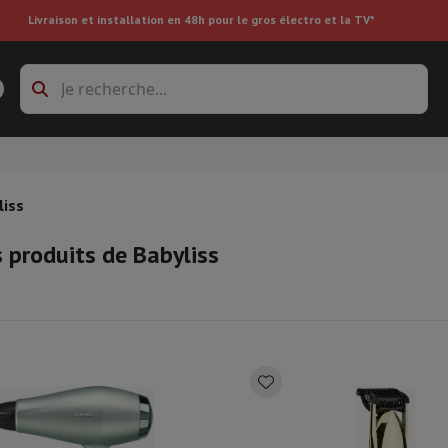
Livraison et installation en 48h pour le gros électro et la TV*
s à laver
Cadres de superposition et socles
boxes
Réfrigérateur encastrable
liss
s produits de Babyliss
re
ai
Aspirateur à main
Aspirateur robot
Aspirateur multifonctions
Aspir
 tondeuse
Nettoyeur à vapeur
Nettoyeur de sols & tapis
Produits d
epasseuse
Planche à repasser
Accessoires
ircooler
Humidificateur
Déshumidificateur
Chauffage d'appoint
Traite