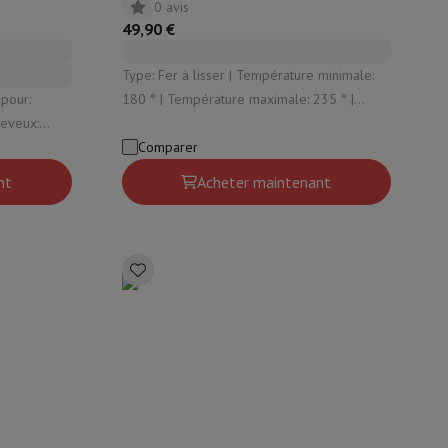
0 avis
49,90 €
Type: Fer à lisser | Température minimale:
180 ° | Température maximale: 235 ° |
Cordon rotatif: Oui | Arrêt automatique: Oui
es:
Comparer
nt
Acheter maintenant