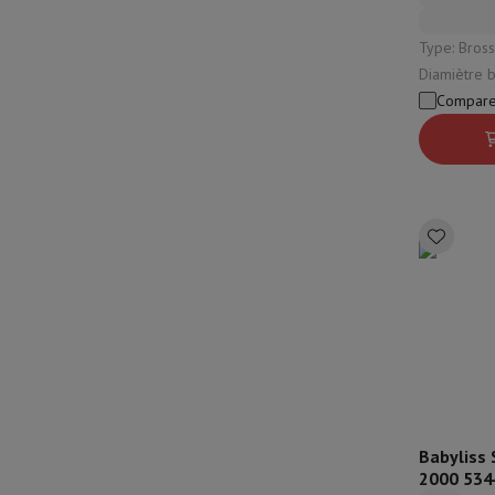
Type: Brosse souffla
Diamiètre 
céramiques:
Compare
Babyliss 
2000 534