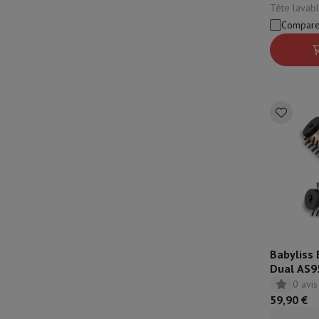
Tête lavabl
Accessoires
Carte Mémoire
Câbles
Accessoires Action Cam
Sta
Compare
Sacs de Protection & Transport
Pour Appareils Photo
Sport, Gaming & Domotique
Home & Domotica
Smart Home
Sécurité & Protection
Caméra
Montres connectées
Smartwatch
Apple Watch
Samsung Gala
Mobilité électrique
Toute la mobilité électrique
Trottinette é
Smart Toys
Casque de réalité virtuelle
Drone
Drones DJI
Gaming Console
Consoles de Jeu
Consoles reconditionnées
Co
Accessoires de Sport
Écouteurs de Sport
Batterie & Électricité
Batteries
Chargeur pour batteries
Prise
Info & Conseils
Pourquoi choisir HiFi
Livraison offerte
10 points de vente
Satisfait ou remboursé
P
Nos services
Livraison offerte
Retrait en magasin
Installation
Service client
Réparation de votre appareil
Vérifiez votre heur
Babyliss 
Dual AS9
Foire aux questions
Puis-je acheter à crédit avec la Masterca
0 avis
59,90 €