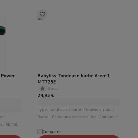
y Flip7 & Fold7
r Power
Babyliss Tondeuse barbe 6-en-1
MT725E
0 avis
k
Apple MacBook Pro
Apple MacBook Air
Laptops reconditionnés
24,95 €
pis de souris gaming
Type: Tondeuse à barbe | Convient pour :
Barbe , Cheveux nez et oreilles | Longueur
mobiles
Papier Photo & Imprimante
Cartouche d'encre & Toner
is , Abîmés |
de coupe maximale: 7 mm | Tête lavable:
Oui | Mode rasage: Sec
Comparer