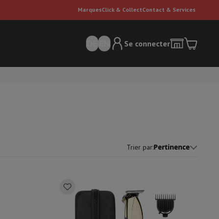
Marques
Click & Collect
Contact & Services
DE
EN
Se connecter
Pertinence
Trier par
:
ateurs Dyson
Accessoires
Nettoyeur de sol
'entretien
Poubelle
ment de l'air