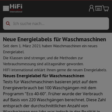
Haushaltgroßgeräte
Waschmaschine
Waschmaschine
Waschmaschine mit Trockner
Zube
Wäschetrockner
Wäschetrockner
Spülmaschinen
Spülmaschinen
Kühlschränke
Kühlschränke
Amerikanische Kühlschränke
Frigoboxe
Neue Energielabels für Waschmaschinen
Gefrierschränke
Gefrierschränke
Seit dem 1. März 2021 haben Waschmaschinen ein neues
Herde
Herde
Elektrische Kocher
Energielabel.
Weinlagerung
Weinklimaschränke für Alterung
Weinkühlschränke
Die Klassen sind strenger, und die Methoden zur
Öfen
Backöfen frei stehend
Verbrauchsmessung sind alltagsnäher geworden.
Mikrowelle
Mikrowelle
HIFI international erklärt Ihnen gerne die neuen Energielabels.
Staubsaugen
allen Staubsaugern
Schlittenstaubsauger
Stielsauger
Neues Energielabel für Waschmaschinen
Reinigen
Hochdruckreiniger
Fensterputzer
Mähroboter
Dampfreinige
Tests für Waschmaschinen basieren jetzt auf dem
Wäschepflege
Bügeleisen
Dampfbügelstation
Dampfbügeleisen
Bü
Energieverbrauch bei 100 Waschgängen mit dem
Klimaanlage
Mobile Klimaanlage
Luftreiniger
Ventilator
Aircooler
L
Programm "Eco 40-60". Früher wurde der Verbrauch
Einbaugeräte
auf Basis von 220 Waschgängen berechnet. Diese Zahl
Einbaugeschirrspüler
Vollständig integrierter Geschirrspüler
Teilint
entsprach der durchschnittlichen Anzahl von
Kühlen und Einfrieren
Einbau-Kombi Kühl-/Gefrierschrank
Einbau-G
Waschgängen pro Jahr, war jedoch in der Realität je