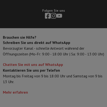
Sport, Gaming & Haustechnik
Home & Domotica
Smart Home
Sicherheit & Schutz
IP-Kameras
W
Folgen Sie uns
Verbundene Uhren
Smartwatch
Apple Watch
Samsung Galaxy Watc
Elektrische Mobilität
Gesamte Elektromobilität
E Scooter und Ele
Smart Toys
Virtual-Reality-Kopfhörer
Drohne
DJI-Drohnen
Gaming Konsole
Spielkonsolen
Refurbished Konsolen
Controller
Spi
Sport Zubehör
Sport Kopfhörer
Brauchen sie Hilfe?
Schreiben Sie uns direkt auf WhatsApp
Batterien & Elektrizität
Akkus
Ladegerät für Akkus
Steckdosen
Ste
Bevorzugter Kanal - schnelle Antwort während der
Infos & Beratung
Öffnungszeiten (Mo-Fr: 9:00 - 18:00 Uhr | Sa: 9:00 - 13:00 Uhr)
Warum HiFi wählen
Kostenlose Lieferung
10 Verkaufsstellen
Zufrieden oder Geld zur
Chatten Sie mit uns auf WhatsApp
Unsere Dienstleistungen
Kostenlose Lieferung
Abholung im Gesch
Kontaktieren Sie uns per Telefon
Kundenservice
Reparieren Sie Ihr Gerät
Überprüfen Sie Ihre Lieferz
Montag bis Freitag von 9 bis 18:00 Uhr und Samstag von 9 bis
Häufig gestellte Fragen
Kann ich mit der HIFI International Mast
13 Uhr.
Mehr erfahren