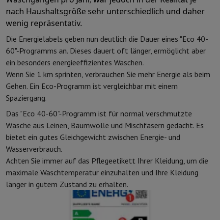
Öfen
Multifunktionaler Einbaubackofen
Dampfofen
XL-Backofen 
nach Haushaltsgröße sehr unterschiedlich und daher
Kochfelder
Alle Kochplatten
Induktionskochfeld
Glaskeramik-Koch
wenig repräsentativ.
Abzugshauben
Alle Abzugshauben
Dekorative Abzugshaube
Unterf
Einbau-Mikrowelle
Einbau-Mikrowelle
Einbau-Kombi-Mikrowelle
Die Energielabels geben nun deutlich die Dauer eines "Eco 40-
Einbau-Waschmaschinen
Einbau-Waschmaschine
60"-Programms an. Dieses dauert oft länger, ermöglicht aber
Andere Einbaugeräte
Einbau-Kaffee- & Espressomaschine
Wärmes
ein besonders energieeffizientes Waschen.
Küche & Tischkultur
Wenn Sie 1 km sprinten, verbrauchen Sie mehr Energie als beim
Küchenmaschine & Mixer
Mixer
Soupmaker
Blender
Küchenmaschin
Gehen. Ein Eco-Programm ist vergleichbar mit einem
Frühstück
Brotbackautomat
Toaster
Juicer
Eierkocher
Joghurtbereit
Spaziergang.
Snacks
Fritteuse
Airfryer
Sandwichmaschine
Waffeleisen
Zubehör Sn
Das "Eco 40-60"-Programm ist für normal verschmutzte
Desserts
Chocolatier
Eismaschine & Eiskocher
Crêpe-Pfanne
Wäsche aus Leinen, Baumwolle und Mischfasern gedacht. Es
Indoor-Garten
Click & Grow
Kräuter & Zubehör
bietet ein gutes Gleichgewicht zwischen Energie- und
Kaffee & Tee
Kaffeemaschine
Espressomaschine
De'Longhi Espre
Wasserverbrauch.
Getränk
Sprudelnde Getränkemaschine
Bierzapfanlage
Karaffe mit 
Achten Sie immer auf das Pflegeetikett Ihrer Kleidung, um die
Küchengeräte
Dörrgeräte
Nudelmaschine
Slow Cooker
Dampfgarer
maximale Waschtemperatur einzuhalten und Ihre Kleidung
Spaß beim Kochen
Grills
Gourmet-Geräte
Raclette
Fondue
Plancha
länger in gutem Zustand zu erhalten.
Am Tisch
Tischkultur
Tischdekoration
Cook'in Style
Kochen
Pfanne
Pfannen
Ofengerichte