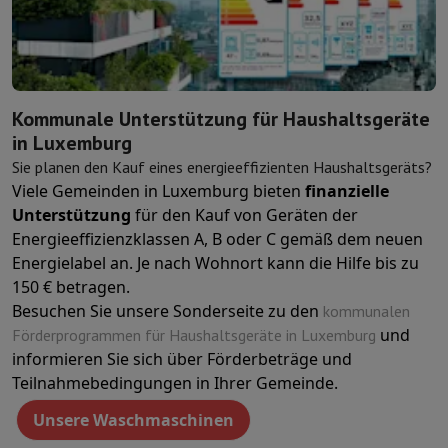
Schutz
iPhone Hülle
Samsung Hülle
Universelle Schutzhülle
iPhone
Nachladen
Powerbank
Ladegerät
Ladegeräte für das Auto
Apple L
Telefonie-Zubehör
Speicherkarte
Kabel
Autohalterung
Verschieden
Zahlungsterminals
SumUp
GSM
Alle GSM
Emporia GSM
GSM Nokia
Kommunale Unterstützung für Haushaltsgeräte
Festnetztelefone
Alle Festnetztelefone
Gigaset-Telefone
in Luxemburg
Navigationssystem
Navigation Auto
Radarwarner Coyote
Fahrrad-
Sie planen den Kauf eines energieeffizienten Haushaltsgeräts?
Verschiedenes
Walkie-Talkies
Mobile Fotodrucker
Viele Gemeinden in Luxemburg bieten
finanzielle
Computer & Büro
Unterstützung
für den Kauf von Geräten der
Laptop & Notebook
Laptop
Ultra-portabler Computer
2-in-1-Com
Energieeffizienzklassen A, B oder C gemäß dem neuen
Desktop-Computer
Desktop-Computer
All-in-One-Computer
Apple
Energielabel an. Je nach Wohnort kann die Hilfe bis zu
PC Gaming
Gaming-Bereich
Laptop Gaming
PC Gamer
PC RTX 50 Se
150 € betragen.
Tablette & E-Reader
Tablette
E-Reader
Apple iPad
Samsung Galax
Besuchen Sie unsere Sonderseite zu den
kommunalen
Drucker & Scanner
Drucker
HP Instant Ink
Tintenstrahldrucker
Lase
und
Förderprogrammen für Haushaltsgeräte in Luxemburg
Netzwerk
FRITZ!
IP-Kameras
informieren Sie sich über Förderbeträge und
Peripheriegerät
PC-Bildschirm
Tastatur
Maus
PC-Headsets
Projekto
Teilnahmebedingungen in Ihrer Gemeinde.
Arbeitsspeicher & Speicher
Festplatte
Solid State Drive (SSD)
Spei
Unsere Waschmaschinen
Software
Operating system
Andere